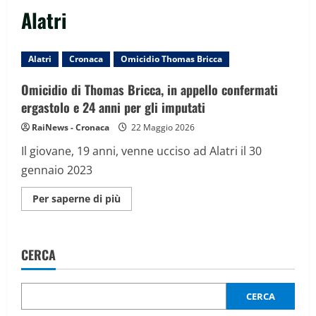
Alatri
Alatri
Cronaca
Omicidio Thomas Bricca
Omicidio di Thomas Bricca, in appello confermati
ergastolo e 24 anni per gli imputati
RaiNews - Cronaca
22 Maggio 2026
Il giovane, 19 anni, venne ucciso ad Alatri il 30
gennaio 2023
Maggiori
Per saperne di più
informazioni
su
Omicidio
di
Thomas
CERCA
Bricca,
in
appello
confermati
ergastolo
CERCA
e