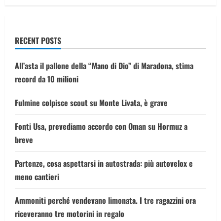
24
anni
per
gli
imputati
RECENT POSTS
All’asta il pallone della “Mano di Dio” di Maradona, stima
record da 10 milioni
Fulmine colpisce scout su Monte Livata, è grave
Fonti Usa, prevediamo accordo con Oman su Hormuz a
breve
Partenze, cosa aspettarsi in autostrada: più autovelox e
meno cantieri
Ammoniti perché vendevano limonata. I tre ragazzini ora
riceveranno tre motorini in regalo