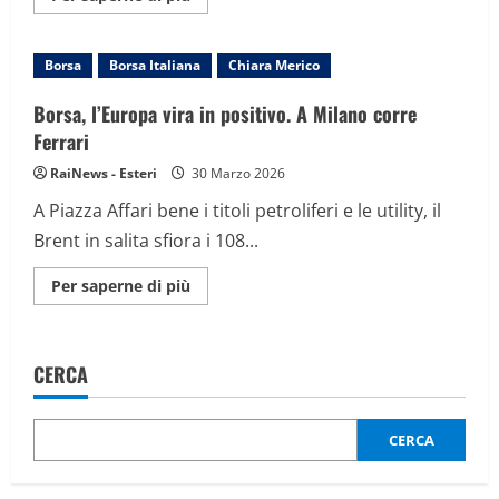
informazioni
su
I
costi
Borsa
Borsa Italiana
Chiara Merico
della
guerra,
per
Borsa, l’Europa vira in positivo. A Milano corre
le
imprese
Ferrari
italiane
almeno
RaiNews - Esteri
30 Marzo 2026
7
miliardi
A Piazza Affari bene i titoli petroliferi e le utility, il
in
più
Brent in salita sfiora i 108...
Maggiori
Per saperne di più
informazioni
su
Borsa,
l’Europa
vira
CERCA
in
positivo.
A
Milano
corre
CERCA
Ferrari