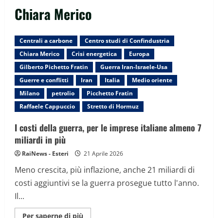
Chiara Merico
Centrali a carbone
Centro studi di Confindustria
Chiara Merico
Crisi energetica
Europa
Gilberto Pichetto Fratin
Guerra Iran-Israele-Usa
Guerre e conflitti
Iran
Italia
Medio oriente
Milano
petrolio
Picchetto Fratin
Raffaele Cappuccio
Stretto di Hormuz
I costi della guerra, per le imprese italiane almeno 7
miliardi in più
RaiNews - Esteri
21 Aprile 2026
Meno crescita, più inflazione, anche 21 miliardi di
costi aggiuntivi se la guerra prosegue tutto l'anno.
Il...
Maggiori
Per saperne di più