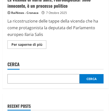
innocente, è un processo politico
RaiNews - Cronaca
7 Ottobre 2025
La ricostruzione delle tappe della vicenda che ha
come protagonista la deputata del Parlamento
europeo Ilaria Salis
Maggiori
Per saperne di più
informazioni
su
La
vicenda
di
CERCA
Ilaria
Salis,
l’eurodeputata:
sono
innocente,
CERCA
è
un
processo
politico
RECENT POSTS