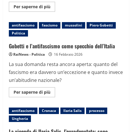
Maggiori
Per saperne di più
informazioni
su
Sospesi
32
antifascismo
fascismo
mussolini
Piero Gobetti
deputati
di
Politica
opposizione,
impedirono
l’evento
Gobetti e l’antifascismo come specchio dell’Italia
neofascista
alla
RaiNews - Politica
16 Febbraio 2026
Camera
La sua domanda resta ancora aperta: quanto del
fascismo era davvero un’eccezione e quanto invece
un’abitudine nazionale?
Maggiori
Per saperne di più
informazioni
su
Gobetti
e
antifascismo
Cronaca
Ilaria Salis
processo
l’antifascismo
come
Ungheria
specchio
dell’Italia
La vicenda di Ilaria Salis, l’eurodeputata: sono