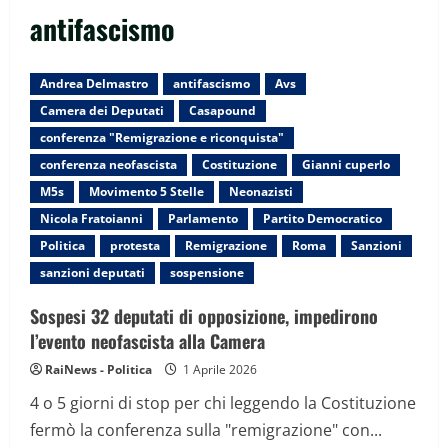
antifascismo
Andrea Delmastro
antifascismo
Avs
Camera dei Deputati
Casapound
conferenza "Remigrazione e riconquista"
conferenza neofascista
Costituzione
Gianni cuperlo
M5s
Movimento 5 Stelle
Neonazisti
Nicola Fratoianni
Parlamento
Partito Democratico
Politica
protesta
Remigrazione
Roma
Sanzioni
sanzioni deputati
sospensione
Sospesi 32 deputati di opposizione, impedirono
l’evento neofascista alla Camera
RaiNews - Politica
1 Aprile 2026
4 o 5 giorni di stop per chi leggendo la Costituzione
fermò la conferenza sulla "remigrazione" con...