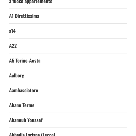
a fuoco appartemento
A1 Direttissima
a14
A22
A5 Torino-Aosta
Aalborg
Aambasciatore
Abano Terme
Abanoub Youssef
Abbadia Lariana (Lecco)