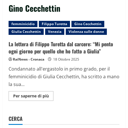
Gino Cecchettin
femminicidio
Filippo Turetta
Gino Cecchettin
Giulia Cecchettin
Venezia
Violenza sulle donne
La lettera di Filippo Turetta dal carcere: “Mi pento
ogni giorno per quello che ho fatto a Giulia”
RaiNews - Cronaca
18 Ottobre 2025
Condannato all'ergastolo in primo grado, per il
femminicidio di Giulia Cecchettin, ha scritto a mano
la sua...
Maggiori
Per saperne di più
informazioni
su
La
lettera
di
CERCA
Filippo
Turetta
dal