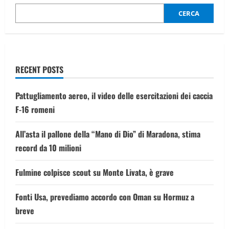
carcere:
“Mi
CERCA
pento
ogni
giorno
per
quello
che
ho
RECENT POSTS
fatto
a
Giulia”
Pattugliamento aereo, il video delle esercitazioni dei caccia
F-16 romeni
All’asta il pallone della “Mano di Dio” di Maradona, stima
record da 10 milioni
Fulmine colpisce scout su Monte Livata, è grave
Fonti Usa, prevediamo accordo con Oman su Hormuz a
breve