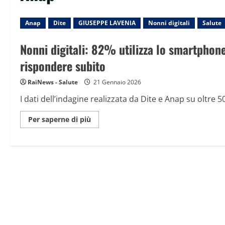
Anap
Dite
GIUSEPPE LAVENIA
Nonni digitali
Salute
Nonni digitali: 82% utilizza lo smartphone
rispondere subito
RaiNews - Salute
21 Gennaio 2026
I dati dell’indagine realizzata da Dite e Anap su oltre 5
Maggiori
Per saperne di più
informazioni
su
Nonni
digitali:
82%
utilizza
lo
smartphone
ogni
giorno,
il
40%
è
in
ansia