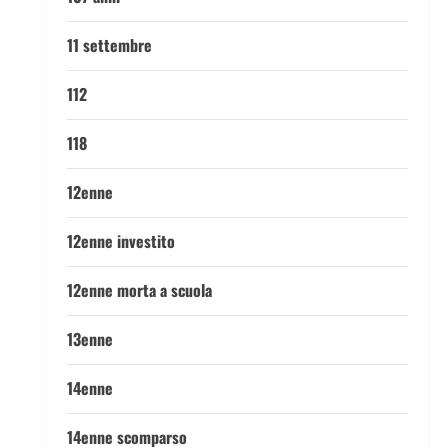
11 settembre
112
118
12enne
12enne investito
12enne morta a scuola
13enne
14enne
14enne scomparso