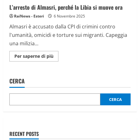
L’arresto di Almasri, perché la Libia si muove ora
RaiNews - Esteri
6 Novembre 2025
Almasri è accusato dalla CPI di crimini contro
l'umanità, omicidi e torture sui migranti. Capeggia
una milizia...
Maggiori
Per saperne di più
informazioni
su
L’arresto
di
Almasri,
CERCA
perché
la
Libia
si
muove
CERCA
ora
RECENT POSTS