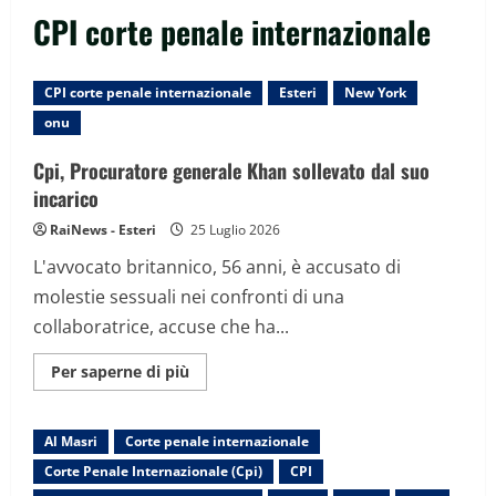
CPI corte penale internazionale
CPI corte penale internazionale
Esteri
New York
onu
Cpi, Procuratore generale Khan sollevato dal suo
incarico
RaiNews - Esteri
25 Luglio 2026
L'avvocato britannico, 56 anni, è accusato di
molestie sessuali nei confronti di una
collaboratrice, accuse che ha...
Maggiori
Per saperne di più
informazioni
su
Cpi,
Procuratore
Al Masri
Corte penale internazionale
generale
Khan
Corte Penale Internazionale (Cpi)
CPI
sollevato
dal