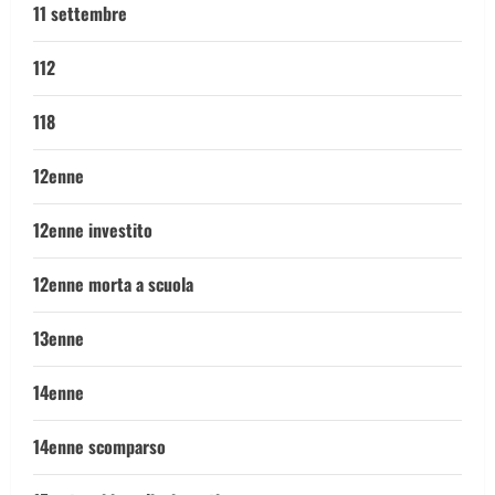
11 settembre
112
118
12enne
12enne investito
12enne morta a scuola
13enne
14enne
14enne scomparso