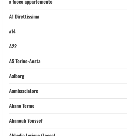
a fuoco appartemento
A1 Direttissima
a14
A22
A5 Torino-Aosta
Aalborg
Aambasciatore
Abano Terme
Abanoub Youssef
Abbadia Lariana (Lecco)