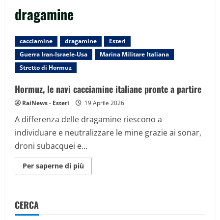
dragamine
cacciamine
dragamine
Esteri
Guerra Iran-Israele-Usa
Marina Militare Italiana
Stretto di Hormuz
Hormuz, le navi cacciamine italiane pronte a partire
RaiNews - Esteri
19 Aprile 2026
A differenza delle dragamine riescono a
individuare e neutralizzare le mine grazie ai sonar,
droni subacquei e...
Maggiori
Per saperne di più
informazioni
su
Hormuz,
le
navi
CERCA
cacciamine
italiane