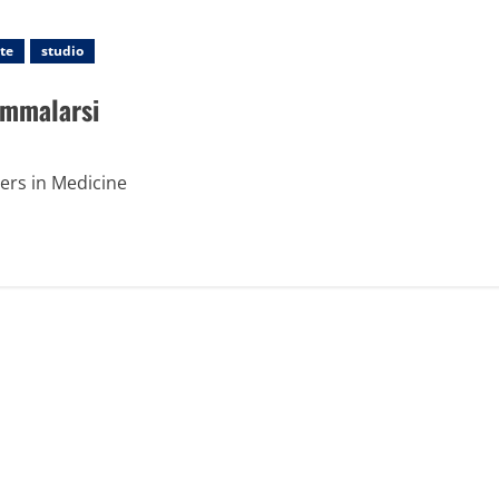
te
studio
 ammalarsi
iers in Medicine