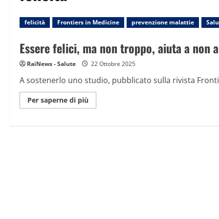
felicità
Frontiers in Medicine
prevenzione malattie
Salu
Essere felici, ma non troppo, aiuta a non
RaiNews - Salute
22 Ottobre 2025
A sostenerlo uno studio, pubblicato sulla rivista Front
Maggiori
Per saperne di più
informazioni
su
Essere
felici,
ma
non
troppo,
aiuta
a
non
ammalarsi