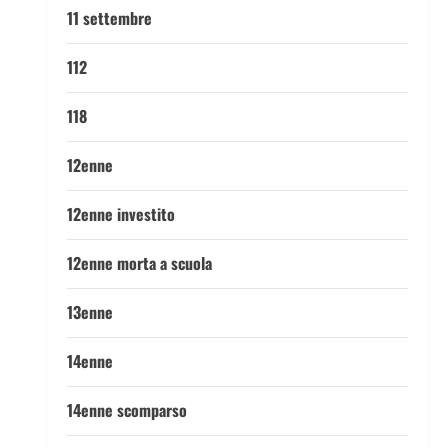
11 settembre
112
118
12enne
12enne investito
12enne morta a scuola
13enne
14enne
14enne scomparso