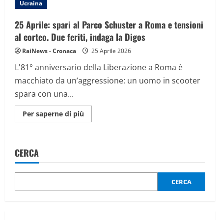
che
Ucraina
ha
sparato
sull’ANPI
25 Aprile: spari al Parco Schuster a Roma e tensioni
a
Roma
al corteo. Due feriti, indaga la Digos
RaiNews - Cronaca
25 Aprile 2026
L'81° anniversario della Liberazione a Roma è
macchiato da un’aggressione: un uomo in scooter
spara con una...
Maggiori
Per saperne di più
informazioni
su
25
Aprile:
spari
CERCA
al
Parco
Schuster
a
Roma
CERCA
e
tensioni
al
corteo.
Due