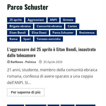
Parco Schuster
25 aprile
Aggressioni
ANPI
Arresto
Brigata ebraica
Comunità ebraica
Corteo
Eitan Bondi
Elisa Dossi
Parco Schuster
Resistenza
Roma
Spari
Tentato omicidio
L’aggressore del 25 aprile è Eitan Bondì, incastrato
dalle telecamere
RaiNews - Politica
30 Aprile 2026
21 anni, studente, membro della comunità ebraica
romana, confessa di avere sparato a una coppia
dell'ANPI. Si...
Maggiori
Per saperne di più
informazioni
su
L’aggressore
del