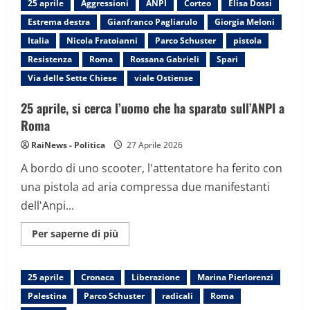
25 aprile
Aggressioni
ANPI
Corteo
Elisa Dossi
25
aprile
Estrema destra
Gianfranco Pagliarulo
Giorgia Meloni
è
Eitan
Italia
Nicola Fratoianni
Parco Schuster
pistola
Bondì,
incastrato
Resistenza
Roma
Rossana Gabrieli
Spari
dalle
telecamere
Via delle Sette Chiese
viale Ostiense
25 aprile, si cerca l’uomo che ha sparato sull’ANPI a
Roma
RaiNews - Politica
27 Aprile 2026
A bordo di uno scooter, l'attentatore ha ferito con
una pistola ad aria compressa due manifestanti
dell'Anpi...
Maggiori
Per saperne di più
informazioni
su
25
aprile,
25 aprile
Cronaca
Liberazione
Marina Pierlorenzi
si
cerca
Palestina
Parco Schuster
radicali
Roma
l’uomo