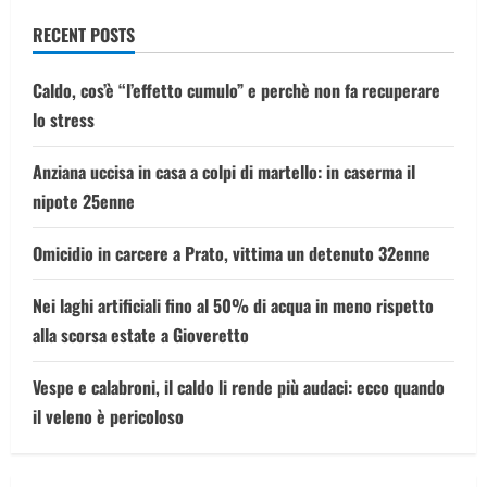
feriti,
indaga
RECENT POSTS
la
Digos
Caldo, cos’è “l’effetto cumulo” e perchè non fa recuperare
lo stress
Anziana uccisa in casa a colpi di martello: in caserma il
nipote 25enne
Omicidio in carcere a Prato, vittima un detenuto 32enne
Nei laghi artificiali fino al 50% di acqua in meno rispetto
alla scorsa estate a Gioveretto
Vespe e calabroni, il caldo li rende più audaci: ecco quando
il veleno è pericoloso