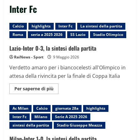
Inter Fc
Calcio
highlights
Inter Fc
La sintesi della partita
Roma
seria a 2025 2026
SS Lazio
Stadio Olimpico
Lazio-Inter 0-3, la sintesi della partita
RaiNews - Sport
9 Maggio 2026
Verdetto amaro per i biancocelesti all'Olimpico in
attesa della rivincita per la finale di Coppa Italia
Maggiori
Per saperne di più
informazioni
su
Lazio-
Inter
Ac Milan
Calcio
giornata 28a
highlights
0-
3,
Inter Fc
Milano
Serie A 2025 2026
la
sintesi
sintesi della partita
Stadio Giuseppe Meazza
della
partita
Milan-Inter 1-0, la sintesi della partita