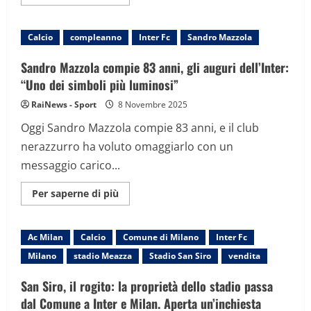
informazioni
su
Scontri
fra
Calcio
compleanno
Inter Fc
Sandro Mazzola
tifosi
del
Genoa
Sandro Mazzola compie 83 anni, gli auguri dell’Inter:
e
dell’Inter
“Uno dei simboli più luminosi”
davanti
allo
RaiNews - Sport
8 Novembre 2025
stadio
di
Oggi Sandro Mazzola compie 83 anni, e il club
Marassi
nerazzurro ha voluto omaggiarlo con un
messaggio carico...
Maggiori
Per saperne di più
informazioni
su
Sandro
Mazzola
Ac Milan
Calcio
Comune di Milano
Inter Fc
compie
83
Milano
stadio Meazza
Stadio San Siro
vendita
anni,
gli
auguri
San Siro, il rogito: la proprietà dello stadio passa
dell’Inter:
“Uno
dal Comune a Inter e Milan. Aperta un’inchiesta
dei