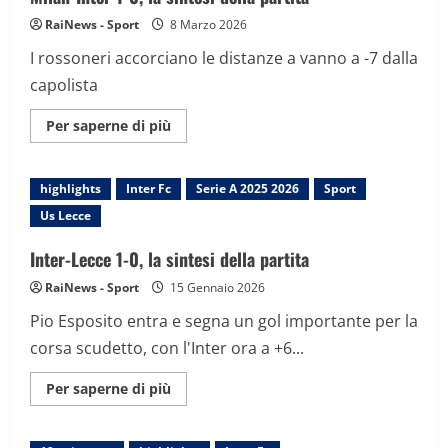
RaiNews - Sport
8 Marzo 2026
I rossoneri accorciano le distanze a vanno a -7 dalla
capolista
Maggiori
Per saperne di più
informazioni
su
Milan-
Inter
highlights
Inter Fc
Serie A 2025 2026
Sport
1-
0,
Us Lecce
la
sintesi
della
Inter-Lecce 1-0, la sintesi della partita
partita
RaiNews - Sport
15 Gennaio 2026
Pio Esposito entra e segna un gol importante per la
corsa scudetto, con l'Inter ora a +6...
Maggiori
Per saperne di più
informazioni
su
Inter-
Lecce