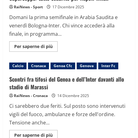
RaiNews - Sport
17 Dicembre 2025
Domani la prima semifinale in Arabia Saudita e
venerdì Bologna-Inter. Chi vince accederà alla
finale, in programma...
Maggiori
Per saperne di più
informazioni
su
Supercoppa:
tutto
Calcio
Cronaca
Genoa Cfc
Genova
Inter Fc
esaurito
per
Napoli-
Scontri fra tifosi del Genoa e dell’Inter davanti allo
Milan
stadio di Marassi
RaiNews - Cronaca
14 Dicembre 2025
Ci sarebbero due feriti. Sul posto sono intervenuti
vigili del fuoco, ambulanze e forze dell'ordine.
Tensione anche...
Maggiori
Per saperne di più