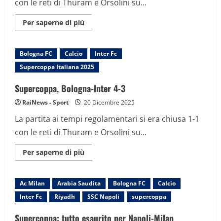
con le reti di Thuram e Orsolini su...
Maggiori
Per saperne di più
informazioni
su
Supercoppa,
Bologna-
Bologna FC
Calcio
Inter Fc
Inter
4-
Supercoppa Italiana 2025
3
Supercoppa, Bologna-Inter 4-3
RaiNews - Sport
20 Dicembre 2025
La partita ai tempi regolamentari si era chiusa 1-1
con le reti di Thuram e Orsolini su...
Maggiori
Per saperne di più
informazioni
su
Supercoppa,
Bologna-
Ac Milan
Arabia Saudita
Bologna FC
Calcio
Inter
4-
Inter Fc
Riyadh
SSC Napoli
supercoppa
3
Supercoppa: tutto esaurito per Napoli-Milan