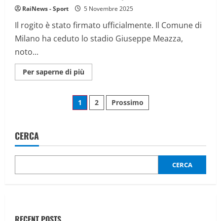
simboli
RaiNews - Sport
5 Novembre 2025
più
luminosi”
Il rogito è stato firmato ufficialmente. Il Comune di
Milano ha ceduto lo stadio Giuseppe Meazza,
noto...
Maggiori
Per saperne di più
informazioni
su
San
Paginazione
Siro,
1
2
Prossimo
il
rogito:
degli
la
proprietà
dello
CERCA
articoli
stadio
passa
dal
Comune
CERCA
a
Inter
e
Milan.
Aperta
un’inchiesta
RECENT POSTS