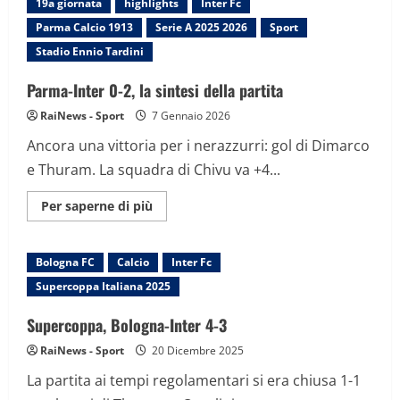
19a giornata
highlights
Inter Fc
1-
0,
Parma Calcio 1913
Serie A 2025 2026
Sport
la
sintesi
Stadio Ennio Tardini
della
partita
Parma-Inter 0-2, la sintesi della partita
RaiNews - Sport
7 Gennaio 2026
Ancora una vittoria per i nerazzurri: gol di Dimarco
e Thuram. La squadra di Chivu va +4...
Maggiori
Per saperne di più
informazioni
su
Parma-
Inter
Bologna FC
Calcio
Inter Fc
0-
2,
Supercoppa Italiana 2025
la
sintesi
della
Supercoppa, Bologna-Inter 4-3
partita
RaiNews - Sport
20 Dicembre 2025
La partita ai tempi regolamentari si era chiusa 1-1