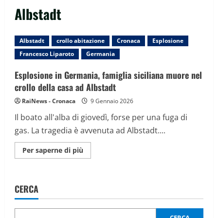
Albstadt
Albstadt
crollo abitazione
Cronaca
Esplosione
Francesco Liparoto
Germania
Esplosione in Germania, famiglia siciliana muore nel
crollo della casa ad Albstadt
RaiNews - Cronaca
9 Gennaio 2026
Il boato all'alba di giovedì, forse per una fuga di
gas. La tragedia è avvenuta ad Albstadt....
Maggiori
Per saperne di più
informazioni
su
Esplosione
in
Germania,
CERCA
famiglia
siciliana
muore
nel
crollo
CERCA