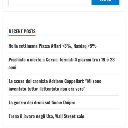
della
casa
ad
Albstadt
RECENT POSTS
Nella settimana Piazza Affari +3%, Nasdaq +5%
Picchiato a morte a Cervia, fermati 4 giovani tra i 19 e 23
anni
Le scuse del cronista Adriano Cappellari: “Mi sono
inventato tutto: l’attentato non era vero”
La guerra dei droni sul fiume Dnipro
Frena il lavoro negli Usa, Wall Street sale