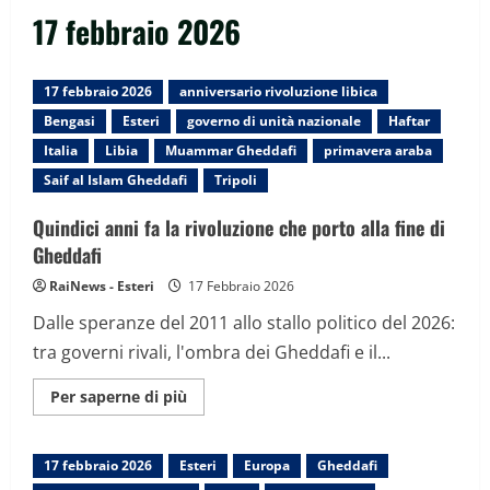
17 febbraio 2026
17 febbraio 2026
anniversario rivoluzione libica
Bengasi
Esteri
governo di unità nazionale
Haftar
Italia
Libia
Muammar Gheddafi
primavera araba
Saif al Islam Gheddafi
Tripoli
Quindici anni fa la rivoluzione che porto alla fine di
Gheddafi
RaiNews - Esteri
17 Febbraio 2026
Dalle speranze del 2011 allo stallo politico del 2026:
tra governi rivali, l'ombra dei Gheddafi e il...
Maggiori
Per saperne di più
informazioni
su
Quindici
anni
17 febbraio 2026
Esteri
Europa
Gheddafi
fa
la