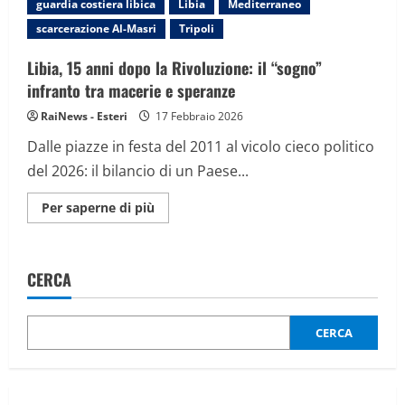
guardia costiera libica
Libia
Mediterraneo
rivoluzione
che
scarcerazione Al-Masri
Tripoli
porto
alla
fine
Libia, 15 anni dopo la Rivoluzione: il “sogno”
di
Gheddafi
infranto tra macerie e speranze
RaiNews - Esteri
17 Febbraio 2026
Dalle piazze in festa del 2011 al vicolo cieco politico
del 2026: il bilancio di un Paese...
Maggiori
Per saperne di più
informazioni
su
Libia,
15
anni
CERCA
dopo
la
Rivoluzione:
il
“sogno”
CERCA
infranto
tra
macerie
e
speranze