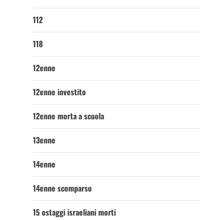
112
118
12enne
12enne investito
12enne morta a scuola
13enne
14enne
14enne scomparso
15 ostaggi israeliani morti