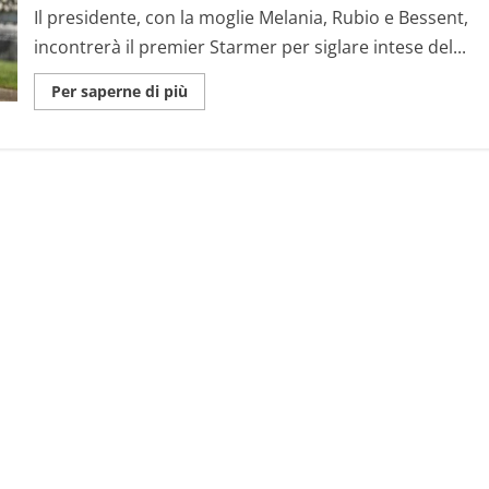
Il presidente, con la moglie Melania, Rubio e Bessent,
incontrerà il premier Starmer per siglare intese del...
Maggiori
Per saperne di più
informazioni
su
Trump
nel
Regno
Unito,
storica
visita
di
Stato
all’insegna
di
fasti
e
accordi
commerciali