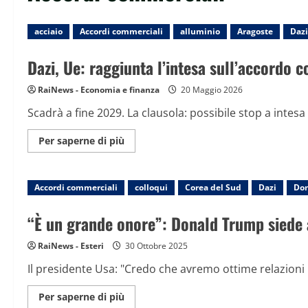
acciaio
Accordi commerciali
alluminio
Aragoste
Dazi
Dazi, Ue: raggiunta l’intesa sull’accordo 
RaiNews - Economia e finanza
20 Maggio 2026
Scadrà a fine 2029. La clausola: possibile stop a intesa 
Maggiori
Per saperne di più
informazioni
su
Dazi,
Ue:
Accordi commerciali
raggiunta
colloqui
Corea del Sud
Dazi
Do
l’intesa
sull’accordo
commerciale
“È un grande onore”: Donald Trump siede al
con
gli
Usa
RaiNews - Esteri
30 Ottobre 2025
Il presidente Usa: "Credo che avremo ottime relazioni 
Maggiori
Per saperne di più
informazioni