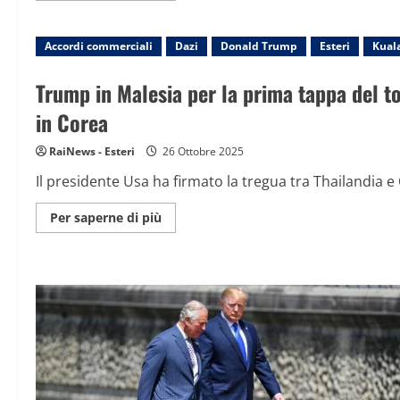
su
“È
un
Accordi commerciali
grande
Dazi
Donald Trump
Esteri
Kual
onore”:
Donald
Trump
Trump in Malesia per la prima tappa del tou
siede
al
in Corea
tavolo
con
Xi
RaiNews - Esteri
26 Ottobre 2025
Jinping
per
Il presidente Usa ha firmato la tregua tra Thailandia
i
colloqui
Maggiori
Per saperne di più
informazioni
su
Trump
in
Malesia
per
la
prima
tappa
del
tour
asiatico,
attese
per