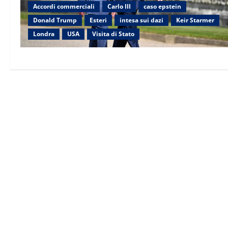
l’incontro
Accordi commerciali
Carlo III
caso epstein
con
Xi
Donald Trump
Esteri
intesa sui dazi
Keir Starmer
giovedì
in
Londra
USA
Visita di Stato
Corea