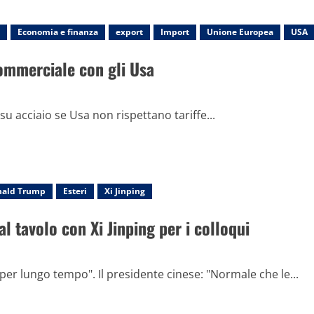
Economia e finanza
export
Import
Unione Europea
USA
commerciale con gli Usa
su acciaio se Usa non rispettano tariffe...
nald Trump
Esteri
Xi Jinping
 tavolo con Xi Jinping per i colloqui
per lungo tempo". Il presidente cinese: "Normale che le...