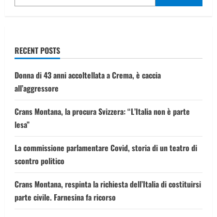
car:
l’attacco
ucraino
su
Mosca
RECENT POSTS
Donna di 43 anni accoltellata a Crema, è caccia
all’aggressore
Crans Montana, la procura Svizzera: “L’Italia non è parte
lesa”
La commissione parlamentare Covid, storia di un teatro di
scontro politico
Crans Montana, respinta la richiesta dell’Italia di costituirsi
parte civile. Farnesina fa ricorso