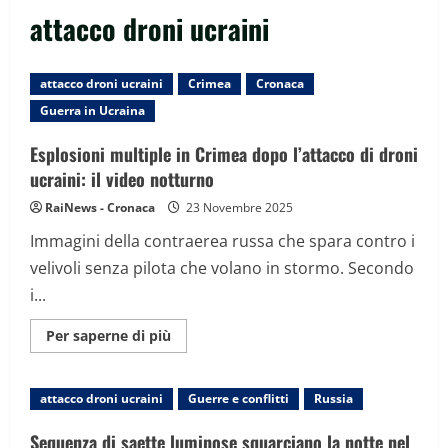
attacco droni ucraini
attacco droni ucraini
Crimea
Cronaca
Guerra in Ucraina
Esplosioni multiple in Crimea dopo l’attacco di droni
ucraini: il video notturno
RaiNews - Cronaca
23 Novembre 2025
Immagini della contraerea russa che spara contro i
velivoli senza pilota che volano in stormo. Secondo
i...
Maggiori
Per saperne di più
informazioni
su
Esplosioni
multiple
attacco droni ucraini
Guerre e conflitti
Russia
in
Crimea
dopo
Sequenza di saette luminose squarciano la notte nel
l’attacco