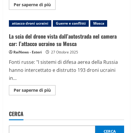
Maggiori
Per saperne di più
informazioni
su
Nuove
esplosioni
attacco droni ucraini
Guerre e conflitti
Mosca
nella
grande
raffineria
La scia del drone vista dall’autostrada nel camera
di
petrolio
car: l’attacco ucraino su Mosca
russa
di
RaiNews - Esteri
27 Ottobre 2025
Saratov
dopo
Fonti russe: "I sistemi di difesa aerea della Russia
l’attacco
droni
hanno intercettato e distrutto 193 droni ucraini
ucraini
in...
Maggiori
Per saperne di più
informazioni
su
La
scia
del
CERCA
drone
vista
dall’autostrada
nel
camera
CERCA