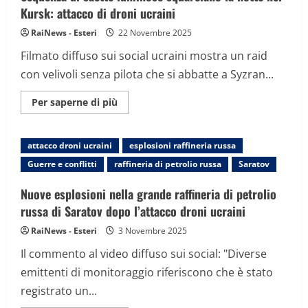
di
Kursk: attacco di droni ucraini
droni
ucraini:
RaiNews - Esteri
22 Novembre 2025
il
video
Filmato diffuso sui social ucraini mostra un raid
notturno
con velivoli senza pilota che si abbatte a Syzran...
Maggiori
Per saperne di più
informazioni
su
Sequenza
di
attacco droni ucraini
esplosioni raffineria russa
saette
luminose
Guerre e conflitti
raffineria di petrolio russa
Saratov
squarciano
la
notte
Nuove esplosioni nella grande raffineria di petrolio
nel
Kursk:
russa di Saratov dopo l’attacco droni ucraini
attacco
di
RaiNews - Esteri
3 Novembre 2025
droni
ucraini
Il commento al video diffuso sui social: "Diverse
emittenti di monitoraggio riferiscono che è stato
registrato un...