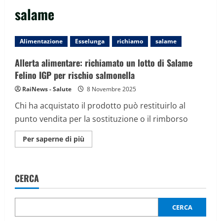
salame
Alimentazione
Esselunga
richiamo
salame
Allerta alimentare: richiamato un lotto di Salame
Felino IGP per rischio salmonella
RaiNews - Salute
8 Novembre 2025
Chi ha acquistato il prodotto può restituirlo al
punto vendita per la sostituzione o il rimborso
Maggiori
Per saperne di più
informazioni
su
Allerta
alimentare:
richiamato
CERCA
un
lotto
di
Salame
Felino
CERCA
IGP