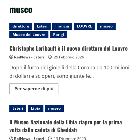
museo
direttore
Esteri
Francia
LOUVRE
museo
Museo del Louvre
Parigi
Christophe Leribault è il nuovo direttore del Louvre
RaiNews - Esteri
25 Febbraio 2026
Dopo il furto dei gioielli della Corona da 100 milioni
di dollari e scioperi, sono giunte le...
Maggiori
Per saperne di più
informazioni
su
Christophe
Leribault
Esteri
Libia
museo
è
il
nuovo
Il Museo Nazionale della Libia riapre per la prima
direttore
del
volta dalla caduta di Gheddafi
Louvre
RaiNews - Esteri
13 Dicembre 2025