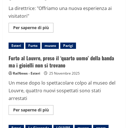
La direttrice: "Offriamo una nuova esperienza ai
visitatori"
Maggiori
Per saperne di più
informazioni
su
Il
Museo
Esteri
Furto
museo
Parigi
Nazionale
della
Libia
Furto al Louvre, preso il ‘quarto uomo’ della banda
riapre
per
ma i gioielli non si trovano
la
prima
RaiNews - Esteri
25 Novembre 2025
volta
dalla
Un mese dopo lo spettacolare colpo al museo del
caduta
di
Louvre, quattro nuovi sospettati sono stati
Gheddafi
arrestati
Maggiori
Per saperne di più
informazioni
su
Furto
al
Esteri
La Gioconda
LOUVRE
museo
opere