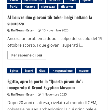
Louvre,
preso
Parigi
ritratto
sicurezza
tik toker
il
‘quarto
uomo’
Al Louvre due giovani tik toker belgi beffano la
della
banda
sicurezza
ma
i
RaiNews - Esteri
15 Novembre 2025
gioielli
non
Ancora un problema dopo il colpo del secolo del 19
si
trovano
ottobre scorso. I due giovani, superati i...
Maggiori
Per saperne di più
informazioni
su
Al
Louvre
Egitto
Esteri
Giza
Inaugurazione
museo
due
giovani
tik
Egitto, apre le porte la “Quarta piramide”:
toker
belgi
inaugurato il Grand Egyptian Museum
beffano
la
RaiNews - Esteri
1 Novembre 2025
sicurezza
Dopo 20 anni di attesa, rivelato al mondo Il GEM,
colossale museo archeologico la cui principale e...