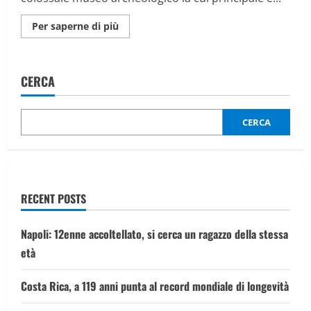
Maggiori
Per saperne di più
informazioni
su
Egitto,
apre
le
CERCA
porte
la
“Quarta
piramide”:
inaugurato
CERCA
il
Grand
Egyptian
Museum
RECENT POSTS
Napoli: 12enne accoltellato, si cerca un ragazzo della stessa
età
Costa Rica, a 119 anni punta al record mondiale di longevità