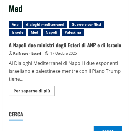
Med
Anp
dialoghi mediterranei
Guerre e conflitti
Israele
Med
Napoli
Palestina
A Napoli due ministri degli Esteri di ANP e di Israele
RaiNews - Esteri
17 Ottobre 2025
Ai Dialoghi Mediterranei di Napoli i due esponenti
israeliano e palestinese mentre con il Piano Trump
tiene...
Maggiori
Per saperne di più
informazioni
su
A
Napoli
due
CERCA
ministri
degli
Esteri
di