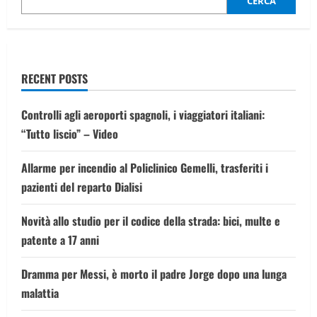
ANP
CERCA
e
di
Israele
RECENT POSTS
Controlli agli aeroporti spagnoli, i viaggiatori italiani:
“Tutto liscio” – Video
Allarme per incendio al Policlinico Gemelli, trasferiti i
pazienti del reparto Dialisi
Novità allo studio per il codice della strada: bici, multe e
patente a 17 anni
Dramma per Messi, è morto il padre Jorge dopo una lunga
malattia