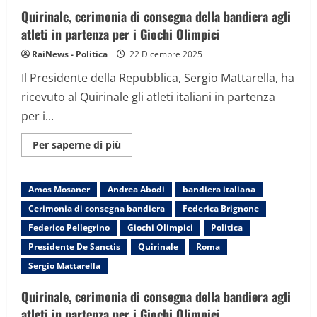
i
Giochi
Quirinale, cerimonia di consegna della bandiera agli
Olimpici
atleti in partenza per i Giochi Olimpici
RaiNews - Politica
22 Dicembre 2025
Il Presidente della Repubblica, Sergio Mattarella, ha
ricevuto al Quirinale gli atleti italiani in partenza
per i...
Maggiori
Per saperne di più
informazioni
su
Quirinale,
cerimonia
Amos Mosaner
Andrea Abodi
bandiera italiana
di
consegna
Cerimonia di consegna bandiera
Federica Brignone
della
bandiera
Federico Pellegrino
Giochi Olimpici
Politica
agli
atleti
Presidente De Sanctis
Quirinale
Roma
in
partenza
Sergio Mattarella
per
i
Giochi
Quirinale, cerimonia di consegna della bandiera agli
Olimpici
atleti in partenza per i Giochi Olimpici