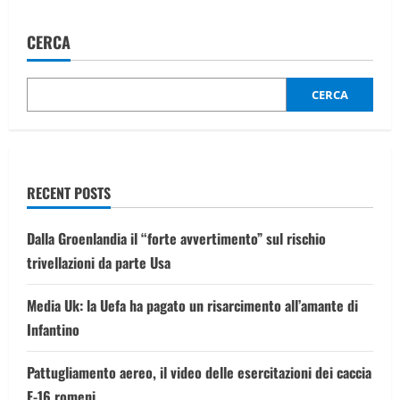
Olimpiadi
invernali
Milano
CERCA
Cortina,
lo
sprint
finale
a
CERCA
100
giorni
dall’inizio
RECENT POSTS
Dalla Groenlandia il “forte avvertimento” sul rischio
trivellazioni da parte Usa
Media Uk: la Uefa ha pagato un risarcimento all’amante di
Infantino
Pattugliamento aereo, il video delle esercitazioni dei caccia
F-16 romeni