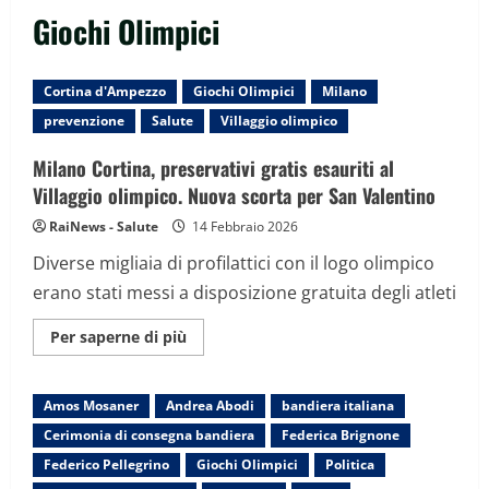
Giochi Olimpici
Cortina d'Ampezzo
Giochi Olimpici
Milano
prevenzione
Salute
Villaggio olimpico
Milano Cortina, preservativi gratis esauriti al
Villaggio olimpico. Nuova scorta per San Valentino
RaiNews - Salute
14 Febbraio 2026
Diverse migliaia di profilattici con il logo olimpico
erano stati messi a disposizione gratuita degli atleti
Maggiori
Per saperne di più
informazioni
su
Milano
Cortina,
Amos Mosaner
Andrea Abodi
bandiera italiana
preservativi
gratis
Cerimonia di consegna bandiera
Federica Brignone
esauriti
al
Federico Pellegrino
Giochi Olimpici
Politica
Villaggio
olimpico.