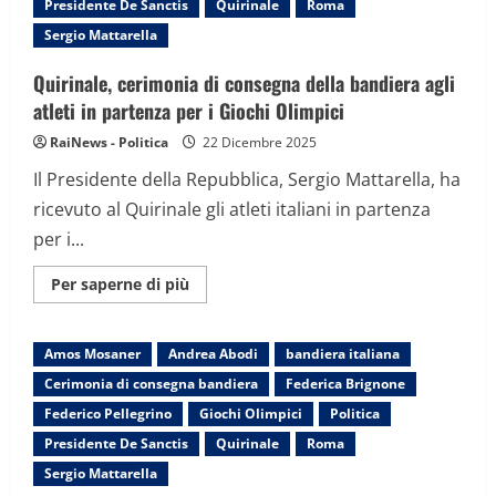
Presidente De Sanctis
Quirinale
Roma
Nuova
scorta
Sergio Mattarella
per
San
Valentino
Quirinale, cerimonia di consegna della bandiera agli
atleti in partenza per i Giochi Olimpici
RaiNews - Politica
22 Dicembre 2025
Il Presidente della Repubblica, Sergio Mattarella, ha
ricevuto al Quirinale gli atleti italiani in partenza
per i...
Maggiori
Per saperne di più
informazioni
su
Quirinale,
cerimonia
Amos Mosaner
Andrea Abodi
bandiera italiana
di
consegna
Cerimonia di consegna bandiera
Federica Brignone
della
bandiera
Federico Pellegrino
Giochi Olimpici
Politica
agli
atleti
Presidente De Sanctis
Quirinale
Roma
in
partenza
Sergio Mattarella
per