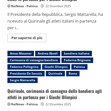
RaiNews - Politica
22 Dicembre 2025
Il Presidente della Repubblica, Sergio Mattarella, ha
ricevuto al Quirinale gli atleti italiani in partenza
per i...
Maggiori
Per saperne di più
informazioni
su
Quirinale,
cerimonia
Amos Mosaner
Andrea Abodi
bandiera italiana
di
consegna
Cerimonia di consegna bandiera
Federica Brignone
della
bandiera
Federico Pellegrino
Giochi Olimpici
Politica
agli
atleti
Presidente De Sanctis
Quirinale
Roma
in
partenza
Sergio Mattarella
per
i
Giochi
Quirinale, cerimonia di consegna della bandiera agli
Olimpici
atleti in partenza per i Giochi Olimpici
RaiNews - Politica
22 Dicembre 2025