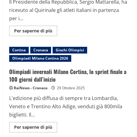
Il Presidente della Repubblica, Sergio Mattarella, ha
ricevuto al Quirinale gli atleti italiani in partenza
per i...
Maggiori
Per saperne di più
informazioni
su
Quirinale,
cerimonia
Cortina
Cronaca
Giochi Olimpici
di
consegna
Olimpiadi Milano Cortina 2026
della
bandiera
agli
Olimpiadi invernali Milano Cortina, lo sprint finale a
atleti
in
100 giorni dall’inizio
partenza
per
RaiNews - Cronaca
29 Ottobre 2025
i
Giochi
L'edizione più diffusa di sempre tra Lombardia,
Olimpici
Veneto e Trentino Alto Adige, venduti già 800mila
biglietti. Il...
Maggiori
Per saperne di più
informazioni
su