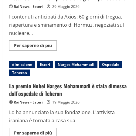
pensiamo
al
RaiNews - Esteri
29 Maggio 2026
calcio”
I contenuti anticipati da Axios: 60 giorni di tregua,
riapertura e sminamento di Hormuz, negoziati sul
nucleare...
Maggiori
Per saperne di più
informazioni
su
Intesa
USA-
dimissione
Esteri
Narges Mohammadi
Ospedale
Iran.Trump
vuole
Teheran
due
giorni
per
La premio Nobel Narges Mohammadi è stata dimessa
decidere
dall’ospedale di Teheran
RaiNews - Esteri
19 Maggio 2026
Lo ha annunciato la sua fondazione. L'attivista
iraniana è tornata a casa sua
Maggiori
Per saperne di più