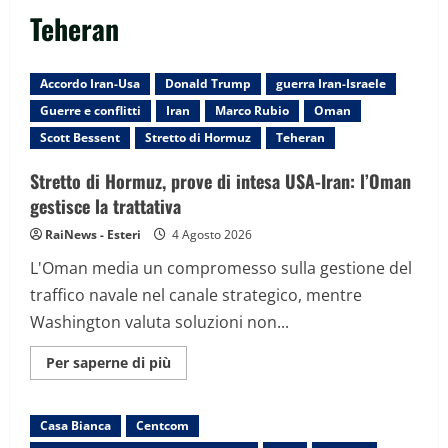
Teheran
Accordo Iran-Usa
Donald Trump
guerra Iran-Israele
Guerre e conflitti
Iran
Marco Rubio
Oman
Scott Bessent
Stretto di Hormuz
Teheran
Stretto di Hormuz, prove di intesa USA-Iran: l’Oman
gestisce la trattativa
RaiNews - Esteri
4 Agosto 2026
L'Oman media un compromesso sulla gestione del
traffico navale nel canale strategico, mentre
Washington valuta soluzioni non...
Maggiori
Per saperne di più
informazioni
su
Stretto
di
Casa Bianca
Centcom
Hormuz,
prove