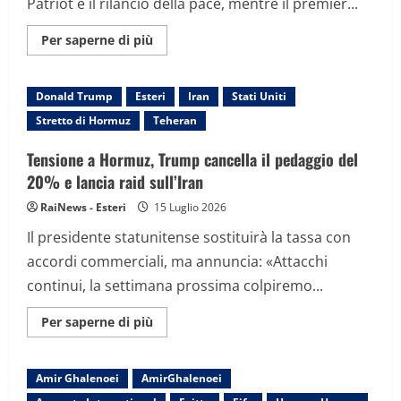
Patriot e il rilancio della pace, mentre il premier...
Maggiori
Per saperne di più
informazioni
su
Zelensky
e
Donald Trump
Esteri
Iran
Stati Uniti
Netanyahu
da
Stretto di Hormuz
Teheran
Trump:
vertici
a
Tensione a Hormuz, Trump cancella il pedaggio del
porte
chiuse
20% e lancia raid sull’Iran
alla
Casa
RaiNews - Esteri
15 Luglio 2026
Bianca
Il presidente statunitense sostituirà la tassa con
accordi commerciali, ma annuncia: «Attacchi
continui, la settimana prossima colpiremo...
Maggiori
Per saperne di più
informazioni
su
Tensione
a
Amir Ghalenoei
AmirGhalenoei
Hormuz,
Trump