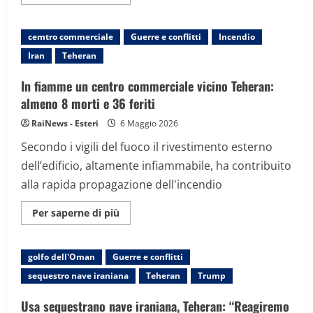
informazioni
su
La
premio
cemtro commerciale
Guerre e conflitti
Incendio
Nobel
Narges
Iran
Teheran
Mohammadi
è
stata
In fiamme un centro commerciale vicino Teheran:
dimessa
dall’ospedale
almeno 8 morti e 36 feriti
di
Teheran
RaiNews - Esteri
6 Maggio 2026
Secondo i vigili del fuoco il rivestimento esterno
dell’edificio, altamente infiammabile, ha contribuito
alla rapida propagazione dell'incendio
Maggiori
Per saperne di più
informazioni
su
In
fiamme
golfo dell'Oman
Guerre e conflitti
un
centro
sequestro nave iraniana
Teheran
Trump
commerciale
vicino
Teheran:
Usa sequestrano nave iraniana, Teheran: “Reagiremo
almeno