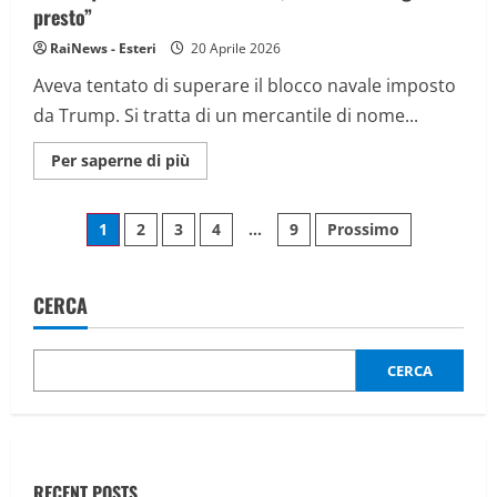
8
presto”
morti
e
RaiNews - Esteri
20 Aprile 2026
36
feriti
Aveva tentato di superare il blocco navale imposto
da Trump. Si tratta di un mercantile di nome...
Maggiori
Per saperne di più
informazioni
su
Usa
Paginazione
sequestrano
1
2
3
4
…
9
Prossimo
nave
iraniana,
degli
Teheran:
“Reagiremo
presto”
CERCA
articoli
CERCA
RECENT POSTS