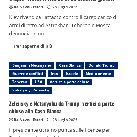
minaccia
di
RaiNews - Esteri
28 Luglio 2026
escalation
Kiev rivendica l'attacco contro il cargo carico di
armi diretto ad Astrakhan. Teheran e Mosca
denunciano un...
Maggiori
Per saperne di più
informazioni
su
Drone
ucraino
Benjamin Netanyahu
Casa Bianca
Donald Trump
colpisce
nave
Guerre e conflitti
Iran
Israele
Medio oriente
iraniana
nel
Teheran
USA
Vertice a porte chiuse
Mar
Caspio:
Volodymyr Zelensky
cresce
il
rischio
Zelensky e Netanyahu da Trump: vertici a porte
di
chiuse alla Casa Bianca
un
conflitto
globale
RaiNews - Esteri
28 Luglio 2026
Il presidente ucraino punta sulle licenze per i