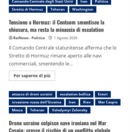
Comando Centrale degli Stati Uniti
Iran
Politica
di
intesa
Stretto di Hormuz
Teheran
Washington
USA-
Iran:
l’Oman
Tensione a Hormuz: il Centcom smentisce la
gestisce
la
chiusura, ma resta la minaccia di escalation
trattativa
RaiNews - Politica
1 Agosto 2026
Il Comando Centrale statunitense afferma che lo
Stretto di Hormuz rimane aperto alle navi
commerciali, smentendo le...
Maggiori
Per saperne di più
informazioni
su
Tensione
a
attacco di droni ucraini
escalation bellica
Esteri
Hormuz:
il
invasione russa dell'Ucraina
Iran
Kiev
Mar Caspio
Centcom
smentisce
Mosca
Teheran
Volodymyr Zelensky
la
chiusura,
ma
Drone ucraino colpisce nave iraniana nel Mar
resta
la
Caspio: cresce il rischio di un conflitto globale