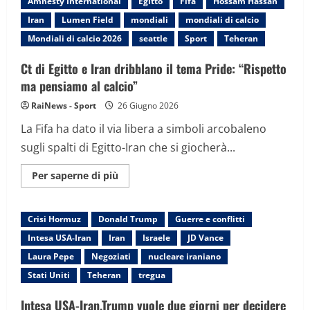
Amnesty International
Egitto
Fifa
Hossam Hassan
cancella
il
Iran
Lumen Field
mondiali
mondiali di calcio
pedaggio
del
Mondiali di calcio 2026
seattle
Sport
Teheran
20%
e
lancia
Ct di Egitto e Iran dribblano il tema Pride: “Rispetto
raid
ma pensiamo al calcio”
sull’Iran
RaiNews - Sport
26 Giugno 2026
La Fifa ha dato il via libera a simboli arcobaleno
sugli spalti di Egitto-Iran che si giocherà...
Maggiori
Per saperne di più
informazioni
su
Ct
di
Crisi Hormuz
Donald Trump
Guerre e conflitti
Egitto
e
Intesa USA-Iran
Iran
Israele
JD Vance
Iran
dribblano
Laura Pepe
Negoziati
nucleare iraniano
il
tema
Stati Uniti
Teheran
tregua
Pride:
“Rispetto
ma
Intesa USA-Iran.Trump vuole due giorni per decidere