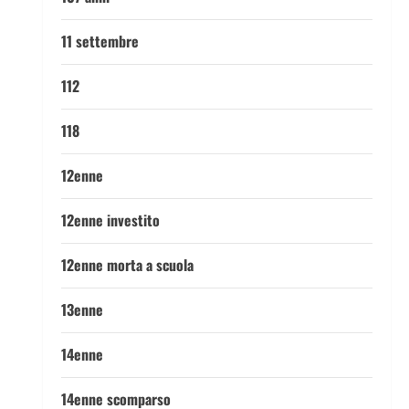
11 settembre
112
118
12enne
12enne investito
12enne morta a scuola
13enne
14enne
14enne scomparso