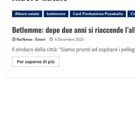
Albero natale
betlemme
Card Pierbattista Pizzaballa
Ci
Betlemme: dopo due anni si riaccende l’al
RaiNews - Esteri
6 Dicembre 2025
Il sindaco della città: "Siamo pronti ad ospitare i pellegri
Maggiori
Per saperne di più
informazioni
su
Betlemme:
dopo
due
anni
si
riaccende
l’albero
di
Natale