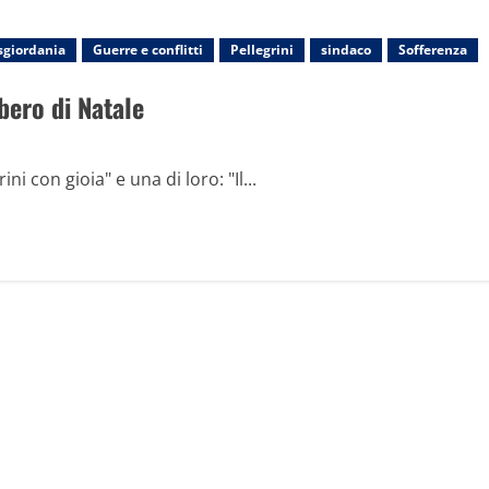
sgiordania
Guerre e conflitti
Pellegrini
sindaco
Sofferenza
bero di Natale
ni con gioia" e una di loro: "Il...