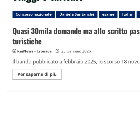
Concorso nazionale
Daniela Santanchè
esame
Italia
Quasi 30mila domande ma allo scritto pass
turistiche
RaiNews - Cronaca
23 Gennaio 2026
Il bando pubblicato a febbraio 2025, lo scorso 18 novem
Maggiori
Per saperne di più
informazioni
su
Quasi
30mila
domande
ma
allo
scritto
passano
in
230:
il
caso
del
concorso