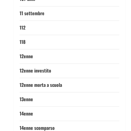
11 settembre
112
118
12enne
12enne investito
12enne morta a scuola
13enne
14enne
14enne scomparso