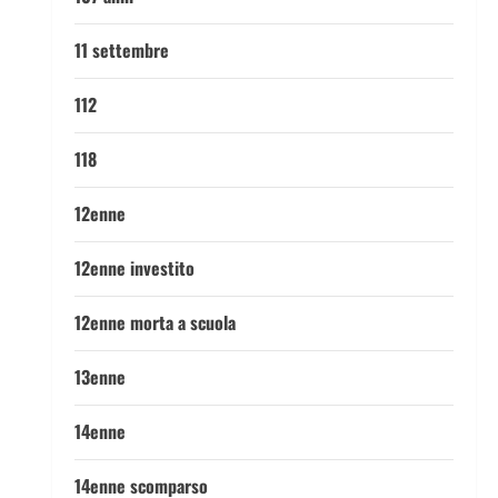
11 settembre
112
118
12enne
12enne investito
12enne morta a scuola
13enne
14enne
14enne scomparso