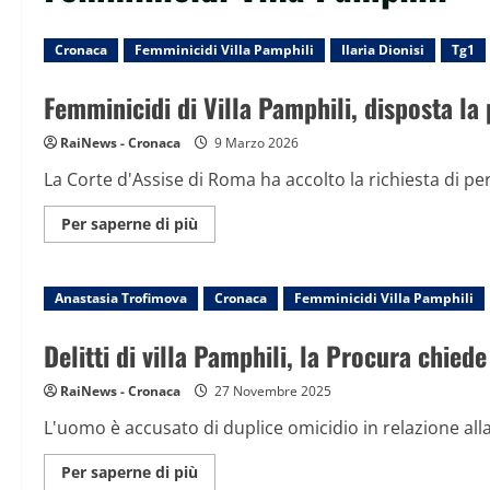
Cronaca
Femminicidi Villa Pamphili
Ilaria Dionisi
Tg1
Femminicidi di Villa Pamphili, disposta la
RaiNews - Cronaca
9 Marzo 2026
La Corte d'Assise di Roma ha accolto la richiesta di pe
Maggiori
Per saperne di più
informazioni
su
Femminicidi
di
Anastasia Trofimova
Villa
Cronaca
Femminicidi Villa Pamphili
Pamphili,
disposta
la
Delitti di villa Pamphili, la Procura chie
perizia
psichiatrica
per
RaiNews - Cronaca
27 Novembre 2025
Kaufmann
L'uomo è accusato di duplice omicidio in relazione all
Maggiori
Per saperne di più
informazioni