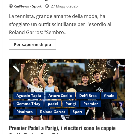
a
RaiNews - Sport
27 Maggio 2026
Parigi
La tennista, grande amante della moda, ha
sfoggiato un outfit scintillante per l'esordio al
Roland Garros: "Sembro...
Maggiori
Per saperne di più
informazioni
su
Glamour
in
campo,
Naomi
Osaka
non
si
smentisce:
mantello
nero
Agustin Tapia
Arturo Coello
Delfi Brea
finale
e
gonnellino
Gemma Triay
padel
Parigi
Premier
d’oro
Risultato
Roland Garros
Sport
Premier Padel a Parigi, i vincitori sono le coppie