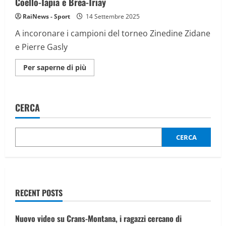
Coello-Tapia e Brea-Triay
RaiNews - Sport
14 Settembre 2025
A incoronare i campioni del torneo Zinedine Zidane
e Pierre Gasly
Maggiori
Per saperne di più
informazioni
su
Premier
Padel
a
CERCA
Parigi,
i
vincitori
sono
le
CERCA
coppie
Coello-
Tapia
e
Brea-
Triay
RECENT POSTS
Nuovo video su Crans-Montana, i ragazzi cercano di