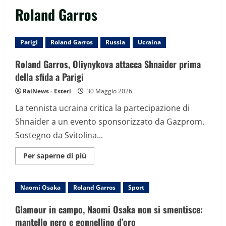
Roland Garros
Parigi
Roland Garros
Russia
Ucraina
Roland Garros, Oliynykova attacca Shnaider prima
della sfida a Parigi
RaiNews - Esteri
30 Maggio 2026
La tennista ucraina critica la partecipazione di
Shnaider a un evento sponsorizzato da Gazprom.
Sostegno da Svitolina...
Maggiori
Per saperne di più
informazioni
su
Roland
Garros,
Naomi Osaka
Roland Garros
Sport
Oliynykova
attacca
Shnaider
Glamour in campo, Naomi Osaka non si smentisce:
prima
della
mantello nero e gonnellino d’oro
sfida