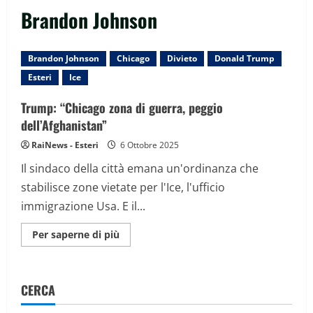
Brandon Johnson
Brandon Johnson
Chicago
Divieto
Donald Trump
Esteri
Ice
Trump: “Chicago zona di guerra, peggio
dell’Afghanistan”
RaiNews - Esteri
6 Ottobre 2025
Il sindaco della città emana un'ordinanza che
stabilisce zone vietate per l'Ice, l'ufficio
immigrazione Usa. E il...
Maggiori
Per saperne di più
informazioni
su
Trump:
“Chicago
zona
CERCA
di
guerra,
peggio