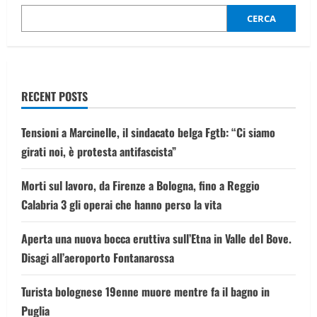
dell’Afghanistan”
CERCA
RECENT POSTS
Tensioni a Marcinelle, il sindacato belga Fgtb: “Ci siamo
girati noi, è protesta antifascista”
Morti sul lavoro, da Firenze a Bologna, fino a Reggio
Calabria 3 gli operai che hanno perso la vita
Aperta una nuova bocca eruttiva sull’Etna in Valle del Bove.
Disagi all’aeroporto Fontanarossa
Turista bolognese 19enne muore mentre fa il bagno in
Puglia