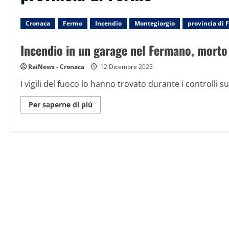
Cronaca
Fermo
Incendio
Montegiorgio
provincia di 
Incendio in un garage nel Fermano, morto
RaiNews - Cronaca
12 Dicembre 2025
I vigili del fuoco lo hanno trovato durante i controlli sul
Maggiori
Per saperne di più
informazioni
su
Incendio
in
un
garage
nel
Fermano,
morto
un
uomo
che
abitava
al
secondo
piano