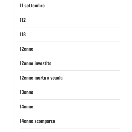
11 settembre
112
118
12enne
12enne investito
12enne morta a scuola
13enne
14enne
14enne scomparso