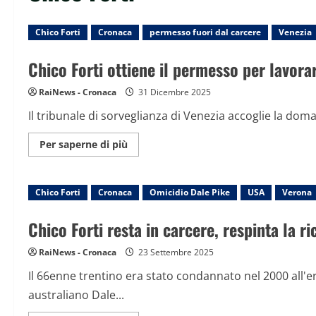
Chico Forti
Cronaca
permesso fuori dal carcere
Venezia
Chico Forti ottiene il permesso per lavorar
RaiNews - Cronaca
31 Dicembre 2025
Il tribunale di sorveglianza di Venezia accoglie la dom
Maggiori
Per saperne di più
informazioni
su
Chico
Forti
Chico Forti
Cronaca
ottiene
Omicidio Dale Pike
USA
Verona
il
permesso
per
Chico Forti resta in carcere, respinta la ri
lavorare
fuori
dal
RaiNews - Cronaca
23 Settembre 2025
carcere
di
Il 66enne trentino era stato condannato nel 2000 all'erg
Verona:
farà
australiano Dale...
il
pizzaiolo