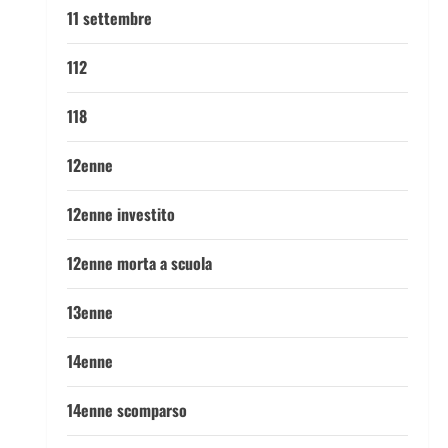
11 settembre
112
118
12enne
12enne investito
12enne morta a scuola
13enne
14enne
14enne scomparso