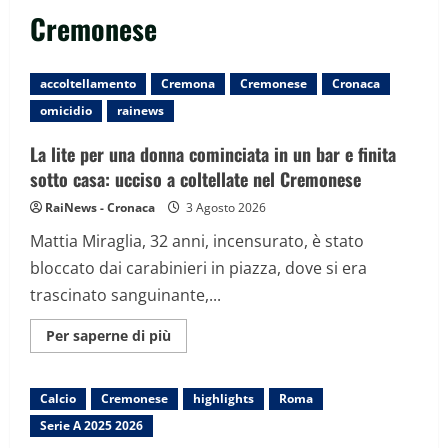
Cremonese
accoltellamento
Cremona
Cremonese
Cronaca
omicidio
rainews
La lite per una donna cominciata in un bar e finita
sotto casa: ucciso a coltellate nel Cremonese
RaiNews - Cronaca
3 Agosto 2026
Mattia Miraglia, 32 anni, incensurato, è stato
bloccato dai carabinieri in piazza, dove si era
trascinato sanguinante,...
Maggiori
Per saperne di più
informazioni
su
La
lite
Calcio
Cremonese
highlights
Roma
per
una
Serie A 2025 2026
donna
cominciata