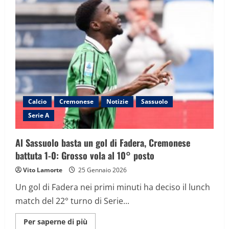
un
petardo
contro
Audero
rimasto
a
terra
stordito:
cos’è
successo
a
Cremona
Calcio
Cremonese
Notizie
Sassuolo
Serie A
Al Sassuolo basta un gol di Fadera, Cremonese
battuta 1-0: Grosso vola al 10° posto
Vito Lamorte
25 Gennaio 2026
Un gol di Fadera nei primi minuti ha deciso il lunch
match del 22° turno di Serie...
Maggiori
Per saperne di più
informazioni