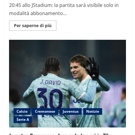
20:45 allo JStadium: la partita sarà visibile solo in
modalità abbonamento...
Maggiori
Per saperne di più
informazioni
su
Juventus-
Cremonese,
dove
vederla
oggi
in
TV
e
streaming:
orario
e
formazioni
Calcio
Cremonese
Juventus
Notizie
Serie A