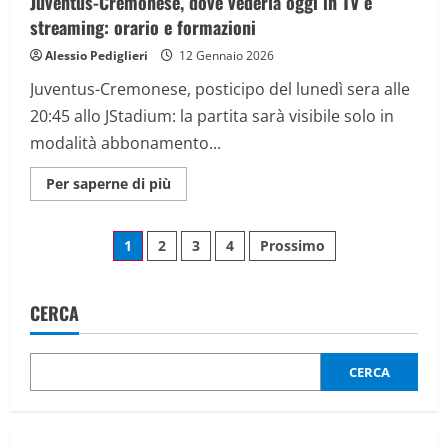
Juventus-Cremonese, dove vederla oggi in TV e
streaming: orario e formazioni
Alessio Pediglieri
12 Gennaio 2026
Juventus-Cremonese, posticipo del lunedì sera alle
20:45 allo JStadium: la partita sarà visibile solo in
modalità abbonamento...
Maggiori
Per saperne di più
informazioni
su
Juventus-
Paginazione
Cremonese,
1
2
3
4
Prossimo
dove
vederla
degli
oggi
in
TV
CERCA
articoli
e
streaming:
orario
e
CERCA
formazioni