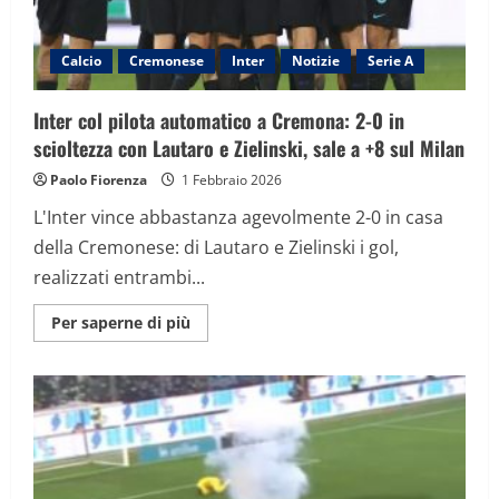
Calcio
Cremonese
Inter
Notizie
Serie A
Inter col pilota automatico a Cremona: 2-0 in
scioltezza con Lautaro e Zielinski, sale a +8 sul Milan
Paolo Fiorenza
1 Febbraio 2026
L'Inter vince abbastanza agevolmente 2-0 in casa
della Cremonese: di Lautaro e Zielinski i gol,
realizzati entrambi...
Maggiori
Per saperne di più
informazioni
su
Inter
col
pilota
automatico
a
Cremona:
2-
0
in