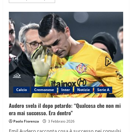
informazioni
su
Atalanta-
Cremonese
2-
1,
la
sintesi
della
partita
Calcio
Cremonese
Inter
Notizie
Serie A
Audero svela il dopo petardo: “Qualcosa che non mi
era mai successo. Era dentro”
Paolo Fiorenza
3 Febbraio 2026
Emil Audero racconta cosa è successo nei convulsi