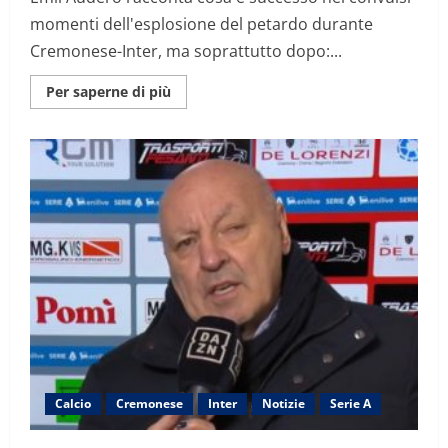
momenti dell'esplosione del petardo durante
Cremonese-Inter, ma soprattutto dopo:...
Maggiori
Per saperne di più
informazioni
su
Audero
svela
il
dopo
petardo:
“Qualcosa
che
non
mi
era
mai
successo.
Era
dentro”
Calcio
Cremonese
Inter
Notizie
Serie A