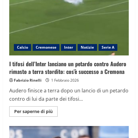
scioltezza
con
Lautaro
e
Zielinski,
sale
a
+8
sul
Milan
Calcio
Cremonese
Inter
Notizie
Serie A
I tifosi dell’Inter lanciano un petardo contro Audero
rimasto a terra stordito: cos’è successo a Cremona
Fabrizio Rinelli
1 Febbraio 2026
Audero finisce a terra dopo un lancio di un petardo
contro di lui da parte dei tifosi...
Maggiori
Per saperne di più
informazioni
su
I
tifosi
dell’Inter
lanciano