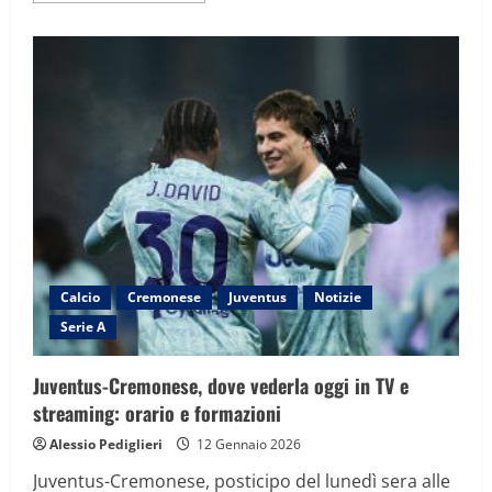
su
Al
Sassuolo
basta
un
gol
di
Fadera,
Cremonese
battuta
1-
0:
Grosso
vola
al
10°
posto
Calcio
Cremonese
Juventus
Notizie
Serie A
Juventus-Cremonese, dove vederla oggi in TV e
streaming: orario e formazioni
Alessio Pediglieri
12 Gennaio 2026
Juventus-Cremonese, posticipo del lunedì sera alle