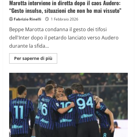
Marotta interviene in diretta dopo il caos Audero:
“Gesto insulso, situazioni che non ho mai vissuto”
Fabrizio Rinelli
1 Febbraio 2026
Beppe Marotta condanna il gesto dei tifosi
dell'Inter dopo il petardo lanciato verso Audero
durante la sfida...
Maggiori
Per saperne di più
informazioni
su
Marotta
interviene
in
diretta
dopo
il
caos
Audero:
“Gesto
insulso,
situazioni
che
non
ho
mai
vissuto”