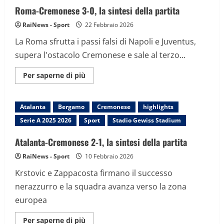
in
Roma-Cremonese 3-0, la sintesi della partita
un
bar
RaiNews - Sport
22 Febbraio 2026
e
finita
La Roma sfrutta i passi falsi di Napoli e Juventus,
sotto
casa:
supera l'ostacolo Cremonese e sale al terzo...
ucciso
a
coltellate
Maggiori
Per saperne di più
nel
informazioni
Cremonese
su
Roma-
Cremonese
Atalanta
Bergamo
Cremonese
highlights
3-
0,
Serie A 2025 2026
Sport
Stadio Gewiss Stadium
la
sintesi
della
Atalanta-Cremonese 2-1, la sintesi della partita
partita
RaiNews - Sport
10 Febbraio 2026
Krstovic e Zappacosta firmano il successo
nerazzurro e la squadra avanza verso la zona
europea
Maggiori
Per saperne di più