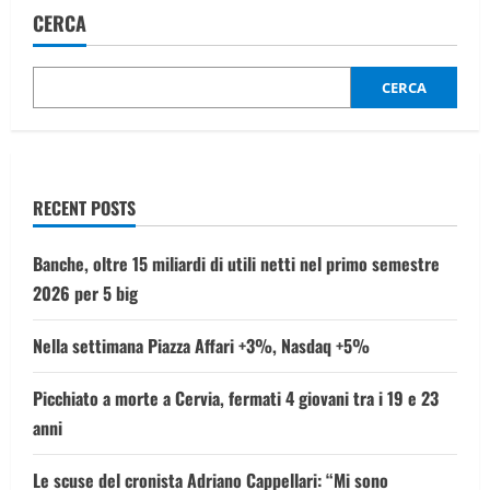
Alessandro
CERCA
Coatti,
fermato
il
giovane
che
CERCA
adescò
il
biologo
italiano
RECENT POSTS
Banche, oltre 15 miliardi di utili netti nel primo semestre
2026 per 5 big
Nella settimana Piazza Affari +3%, Nasdaq +5%
Picchiato a morte a Cervia, fermati 4 giovani tra i 19 e 23
anni
Le scuse del cronista Adriano Cappellari: “Mi sono