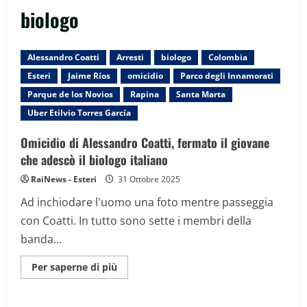
biologo
Alessandro Coatti
Arresti
biologo
Colombia
Esteri
Jaime Ríos
omicidio
Parco degli Innamorati
Parque de los Novios
Rapina
Santa Marta
Uber Etilvio Torres García
Omicidio di Alessandro Coatti, fermato il giovane
che adescò il biologo italiano
RaiNews - Esteri
31 Ottobre 2025
Ad inchiodare l'uomo una foto mentre passeggia
con Coatti. In tutto sono sette i membri della
banda...
Maggiori
Per saperne di più
informazioni
su
Omicidio
di