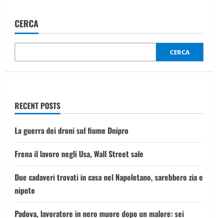
Flotilla,
la
procura
CERCA
di
Roma
indaga
per
sequestro
CERCA
e
pericolo
di
naufragio
RECENT POSTS
La guerra dei droni sul fiume Dnipro
Frena il lavoro negli Usa, Wall Street sale
Due cadaveri trovati in casa nel Napoletano, sarebbero zia e
nipote
Padova, lavoratore in nero muore dopo un malore: sei