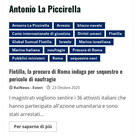
Antonio La Piccirella
Antonio La Piccirella
Arresto
blocco navale
Corte internazionale di giustizia
Diritti umani
Flotilla
Global Sumud Flotilla
Israele
Marina israeliana
Marina Italiana
naufragio
Procura di Roma
Pubblici ministeri
Roma
sequestro navi
Flotilla, la procura di Roma indaga per sequestro e
pericolo di naufragio
RaiNews - Esteri
23 Ottobre 2025
I magistrati vogliono sentire i 36 attivisti italiani che
hanno partecipato all'azione umanitaria e sono
stati arrestati...
Maggiori
Per saperne di più
informazioni
su