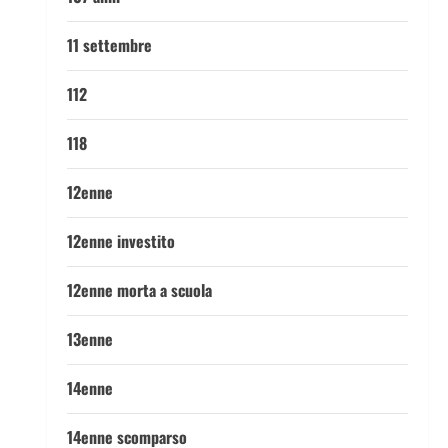
11 settembre
112
118
12enne
12enne investito
12enne morta a scuola
13enne
14enne
14enne scomparso