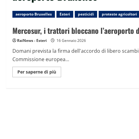
aeroporto Bruxelles
Esteri
pesticidi
proteste agricoltori
Mercosur, i trattori bloccano l’aeroporto 
RaiNews - Esteri
16 Gennaio 2026
Domani prevista la firma dell'accordo di libero scambi
Commissione europea...
Maggiori
Per saperne di più
informazioni
su
Mercosur,
i
trattori
bloccano
l’aeroporto
di
Bruxelles
nell’area
cargo