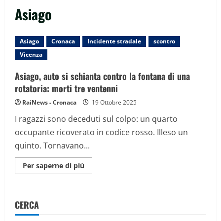
Asiago
Asiago
Cronaca
Incidente stradale
scontro
Vicenza
Asiago, auto si schianta contro la fontana di una
rotatoria: morti tre ventenni
RaiNews - Cronaca
19 Ottobre 2025
I ragazzi sono deceduti sul colpo: un quarto
occupante ricoverato in codice rosso. Illeso un
quinto. Tornavano...
Maggiori
Per saperne di più
informazioni
su
Asiago,
auto
si
CERCA
schianta
contro
la