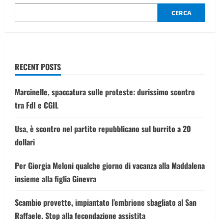
fontana
di
CERCA
una
rotatoria:
morti
tre
ventenni
RECENT POSTS
Marcinelle, spaccatura sulle proteste: durissimo scontro
tra FdI e CGIL
Usa, è scontro nel partito repubblicano sul burrito a 20
dollari
Per Giorgia Meloni qualche giorno di vacanza alla Maddalena
insieme alla figlia Ginevra
Scambio provette, impiantato l’embrione sbagliato al San
Raffaele. Stop alla fecondazione assistita