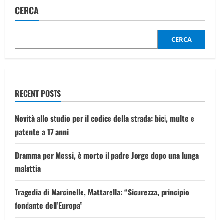
a
CERCA
punta
contro
il
bus.
Ultrà
CERCA
intercettati,
il
più
giovane:
“Potrei
essere
stato
RECENT POSTS
io”
Novità allo studio per il codice della strada: bici, multe e
patente a 17 anni
Dramma per Messi, è morto il padre Jorge dopo una lunga
malattia
Tragedia di Marcinelle, Mattarella: “Sicurezza, principio
fondante dell’Europa”