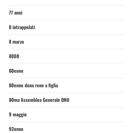
77 anni
8 intrappolati
8 marzo
8000
80enne
80enne dona rene a figlia
80ma Assemblea Generale ONU
9 maggio
92enne