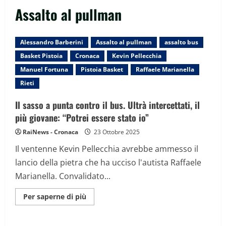
Assalto al pullman
Alessandro Barberini
Assalto al pullman
assalto bus
Basket Pistoia
Cronaca
Kevin Pellecchia
Manuel Fortuna
Pistoia Basket
Raffaele Marianella
Rieti
Il sasso a punta contro il bus. Ultrà intercettati, il
più giovane: “Potrei essere stato io”
RaiNews - Cronaca
23 Ottobre 2025
Il ventenne Kevin Pellecchia avrebbe ammesso il
lancio della pietra che ha ucciso l'autista Raffaele
Marianella. Convalidato...
Maggiori
Per saperne di più
informazioni
su
Il
sasso