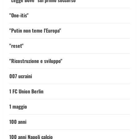
"Legge Bove" sul primo soccorso
"One-itis"
"Putin non teme l'Europa"
"reset"
"Ricostruzione e sviluppo"
007 ucraini
1 FC Union Berlin
1 maggio
100 anni
100 anni Napoli calcio