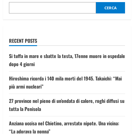
una
scuola
CERCA
cattolica:
diversi
studenti
rapiti
RECENT POSTS
Si tuffa in mare e sbatte la testa, 17enne muore in ospedale
dopo 4 giorni
Hiroshima ricorda i 140 mila morti del 1945. Takaichi: “Mai
più armi nucleari”
27 province nel pieno di un’ondata di calore, roghi diffusi su
tutta la Penisola
Anziana uccisa nel Chietino, arrestato nipote. Una vicina:
“La adorava la nonna”