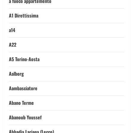
a fuoco appartemento
A1 Direttissima
a14
A22
A5 Torino-Aosta
Aalborg
Aambasciatore
Abano Terme
Abanoub Youssef
Abbadia Lariana (Lecco)