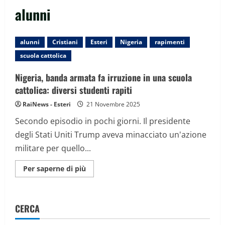
alunni
alunni
Cristiani
Esteri
Nigeria
rapimenti
scuola cattolica
Nigeria, banda armata fa irruzione in una scuola
cattolica: diversi studenti rapiti
RaiNews - Esteri
21 Novembre 2025
Secondo episodio in pochi giorni. Il presidente
degli Stati Uniti Trump aveva minacciato un'azione
militare per quello...
Maggiori
Per saperne di più
informazioni
su
Nigeria,
banda
armata
CERCA
fa
irruzione
in