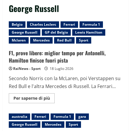
George Russell
Belgio
Charles Leclerc
Ferrari
Formula 1
George Russell
GP del Belgio
Lewis Hamilton
Mclaren
Mercedes
Red Bull
Sport
F1, prove libere: miglior tempo per Antonelli,
Hamilton finisce fuori pista
RaiNews - Sport
18 Luglio 2026
Secondo Norris con la McLaren, poi Verstappen su
Red Bull e l'altra Mercedes di Russell. La Ferrari...
Maggiori
Per saperne di più
informazioni
su
F1,
prove
australia
Ferrari
Formula 1
gara
libere:
miglior
George Russell
Mercedes
Sport
tempo
per