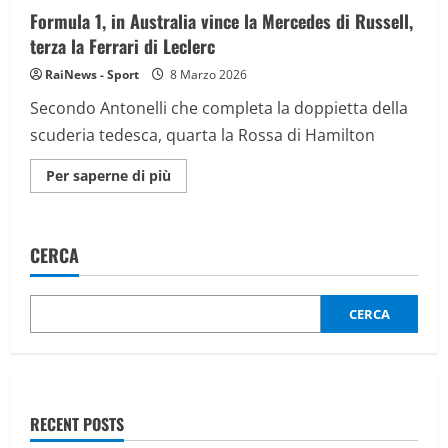
Antonelli,
Formula 1, in Australia vince la Mercedes di Russell,
Hamilton
finisce
terza la Ferrari di Leclerc
fuori
pista
RaiNews - Sport
8 Marzo 2026
Secondo Antonelli che completa la doppietta della
scuderia tedesca, quarta la Rossa di Hamilton
Maggiori
Per saperne di più
informazioni
su
Formula
1,
in
CERCA
Australia
vince
la
Mercedes
di
CERCA
Russell,
terza
la
Ferrari
di
Leclerc
RECENT POSTS