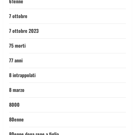
61enne
7 ottobre
7 ottobre 2023
75 morti
77 anni
8 intrappolati
8 marzo
8000
80enne
80enne dona rene a figlia