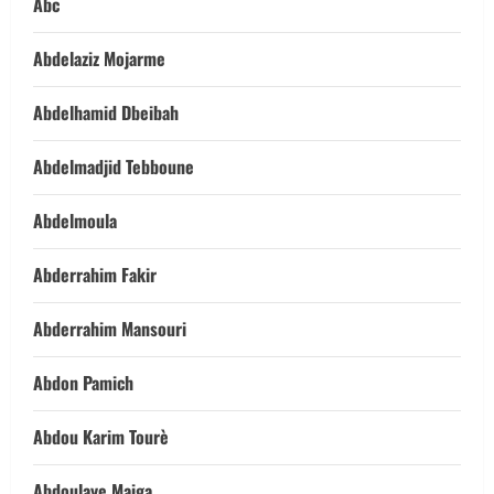
Abc
Abdelaziz Mojarme
Abdelhamid Dbeibah
Abdelmadjid Tebboune
Abdelmoula
Abderrahim Fakir
Abderrahim Mansouri
Abdon Pamich
Abdou Karim Tourè
Abdoulaye Maiga