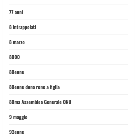
77 anni
8 intrappolati
8 marzo
8000
80enne
80enne dona rene a figlia
80ma Assemblea Generale ONU
9 maggio
92enne