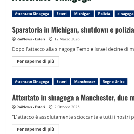
Attentato Sinagoga
Esteri
Michigan
Polizia
sinagoga
Sparatoria in Michigan, shutdown e polizia
RaiNews - Esteri
12 Marzo 2026
Dopo l'attacco alla sinagoga Temple Israel decine di me
Maggiori
Per saperne di più
informazioni
su
Sparatoria
in
Attentato Sinagoga
Michigan,
Esteri
Manchester
Regno Unito
shutdown
e
polizia
Attentato in sinagoga a Manchester, due 
sul
posto
RaiNews - Esteri
2 Ottobre 2025
"L'attacco è assolutamente scioccante e tutti i nostri pe
Maggiori
Per saperne di più
informazioni