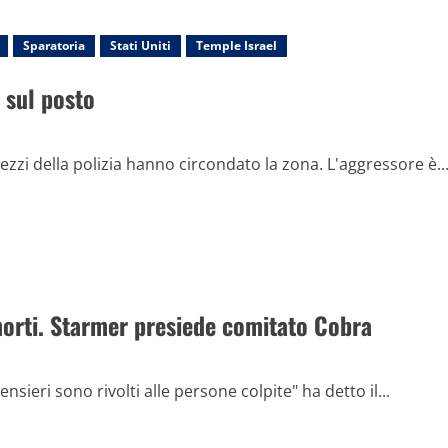
Sparatoria
Stati Uniti
Temple Israel
 sul posto
zzi della polizia hanno circondato la zona. L'aggressore è..
morti. Starmer presiede comitato Cobra
nsieri sono rivolti alle persone colpite" ha detto il...