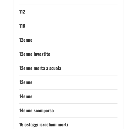
112
118
12enne
12enne investito
12enne morta a scuola
13enne
14enne
14enne scomparso
15 ostaggi israeliani morti