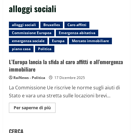
alloggi sociali
alloggi sociali
Bruxelles
Caro affitti
Commissione Europea
Emergenza abitativa
emergenza sociale
Europa
Mercato immobiliare
piano casa
Politica
L’Europa lancia la sfida al caro affitti e all’emergenza
immobiliare
RaiNews - Politica
17 Dicembre 2025
La Commissione Ue riscrive le norme sugli aiuti di
Stato e vara una stretta sulle locazioni brevi...
Maggiori
Per saperne di più
informazioni
su
L’Europa
lancia
la
CERCA
sfida