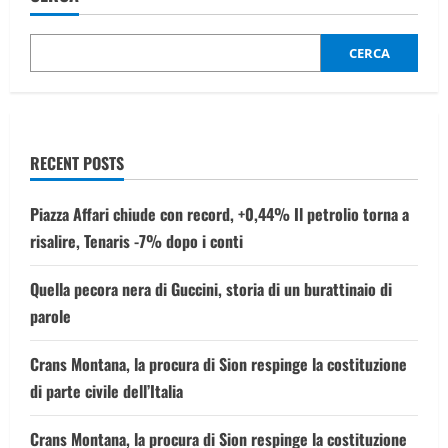
al
caro
affitti
e
CERCA
all’emergenza
immobiliare
RECENT POSTS
Piazza Affari chiude con record, +0,44% Il petrolio torna a
risalire, Tenaris -7% dopo i conti
Quella pecora nera di Guccini, storia di un burattinaio di
parole
Crans Montana, la procura di Sion respinge la costituzione
di parte civile dell’Italia
Crans Montana, la procura di Sion respinge la costituzione