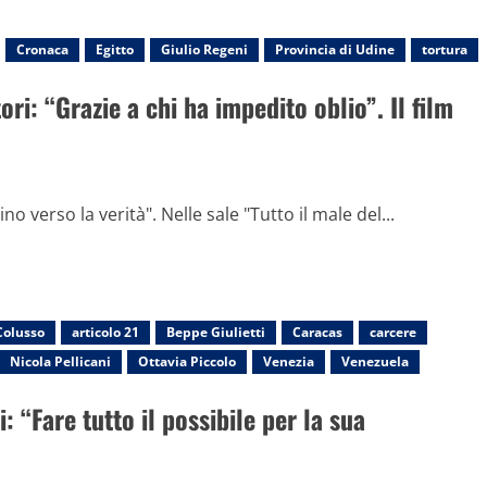
Cronaca
Egitto
Giulio Regeni
Provincia di Udine
tortura
ri: “Grazie a chi ha impedito oblio”. Il film
 verso la verità". Nelle sale "Tutto il male del...
olusso
articolo 21
Beppe Giulietti
Caracas
carcere
Nicola Pellicani
Ottavia Piccolo
Venezia
Venezuela
: “Fare tutto il possibile per la sua