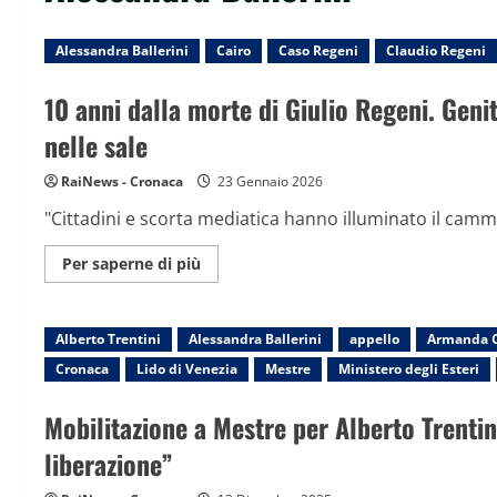
Alessandra Ballerini
Cairo
Caso Regeni
Claudio Regeni
10 anni dalla morte di Giulio Regeni. Genito
nelle sale
RaiNews - Cronaca
23 Gennaio 2026
"Cittadini e scorta mediatica hanno illuminato il cammino
Maggiori
Per saperne di più
informazioni
su
10
anni
Alberto Trentini
Alessandra Ballerini
dalla
appello
Armanda C
morte
Cronaca
Lido di Venezia
Mestre
Ministero degli Esteri
di
Giulio
Regeni.
Mobilitazione a Mestre per Alberto Trentini
Genitori:
“Grazie
a
liberazione”
chi
ha
impedito