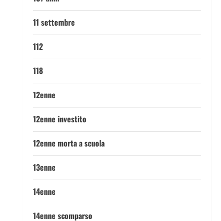
11 settembre
112
118
12enne
12enne investito
12enne morta a scuola
13enne
14enne
14enne scomparso