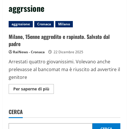
aggrssione
aggrssione
Cronaca
Milano
Milano, 15enne aggredito e rapinato. Salvato dal
padre
RaiNews - Cronaca
22 Dicembre 2025
Arrestati quattro giovanissimi. Volevano anche
prelevasse al bancomat ma è riuscito ad avvertire il
genitore
Maggiori
Per saperne di più
informazioni
su
Milano,
15enne
aggredito
CERCA
e
rapinato.
Salvato
dal
padre
CERCA