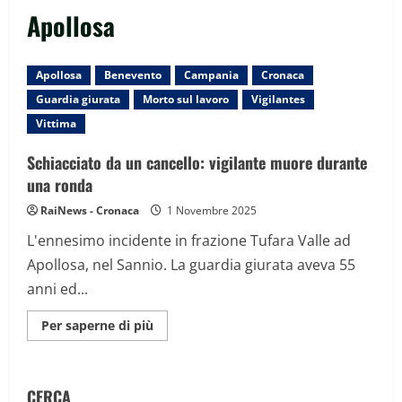
Apollosa
Apollosa
Benevento
Campania
Cronaca
Guardia giurata
Morto sul lavoro
Vigilantes
Vittima
Schiacciato da un cancello: vigilante muore durante
una ronda
RaiNews - Cronaca
1 Novembre 2025
L'ennesimo incidente in frazione Tufara Valle ad
Apollosa, nel Sannio. La guardia giurata aveva 55
anni ed...
Maggiori
Per saperne di più
informazioni
su
Schiacciato
da
un
CERCA
cancello: