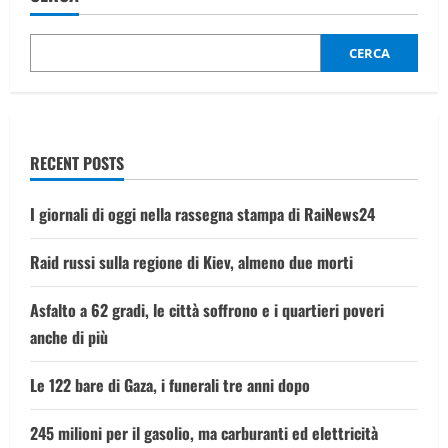
vigilante
muore
durante
una
CERCA
ronda
RECENT POSTS
I giornali di oggi nella rassegna stampa di RaiNews24
Raid russi sulla regione di Kiev, almeno due morti
Asfalto a 62 gradi, le città soffrono e i quartieri poveri
anche di più
Le 122 bare di Gaza, i funerali tre anni dopo
245 milioni per il gasolio, ma carburanti ed elettricità