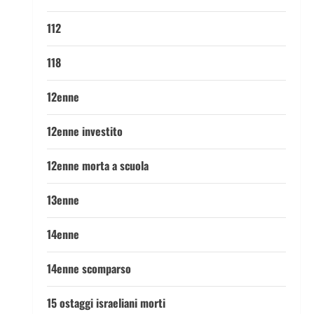
112
118
12enne
12enne investito
12enne morta a scuola
13enne
14enne
14enne scomparso
15 ostaggi israeliani morti