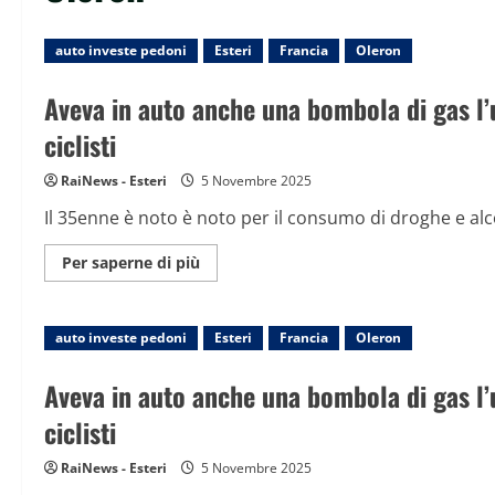
auto investe pedoni
Esteri
Francia
Oleron
Aveva in auto anche una bombola di gas l’
ciclisti
RaiNews - Esteri
5 Novembre 2025
Il 35enne è noto è noto per il consumo di droghe e alc
Maggiori
Per saperne di più
informazioni
su
Aveva
in
auto investe pedoni
auto
Esteri
Francia
Oleron
anche
una
bombola
Aveva in auto anche una bombola di gas l’
di
gas
ciclisti
l’uomo
che
in
RaiNews - Esteri
5 Novembre 2025
Francia
ha