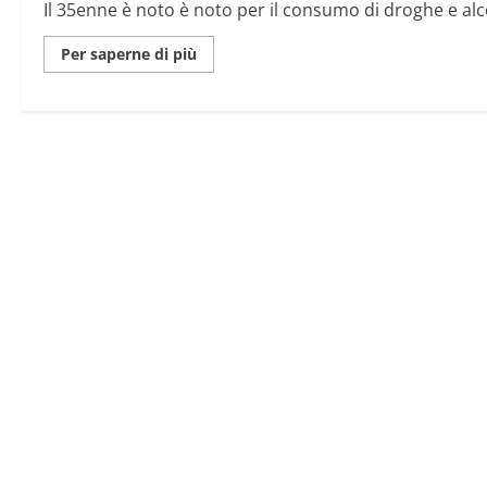
Il 35enne è noto è noto per il consumo di droghe e alc
investito
pedoni
e
Maggiori
Per saperne di più
ciclisti
informazioni
su
Aveva
in
auto
anche
una
bombola
di
gas
l’uomo
che
in
Francia
ha
investito
pedoni
e
ciclisti