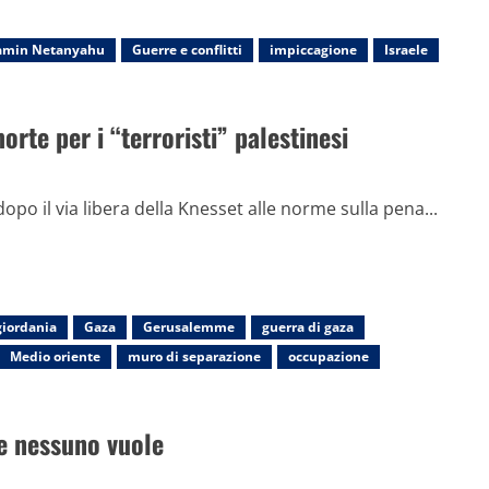
amin Netanyahu
Guerre e conflitti
impiccagione
Israele
orte per i “terroristi” palestinesi
dopo il via libera della Knesset alle norme sulla pena...
giordania
Gaza
Gerusalemme
guerra di gaza
Medio oriente
muro di separazione
occupazione
he nessuno vuole