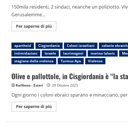
150mila residenti, 2 sindaci, neanche un poliziotto. Viv
Gerusalemme...
Maggiori
Per saperne di più
informazioni
su
Viaggio
a
apartheid
Cisgiordania
Kufr
Coloni israeliani
colonie ebraich
Aqab,
intimidazioni
Israele
lacrimogeni
marina lalovic
Med
la
terra
stagione della violenza
Turmus Aya
Violenze
promessa
che
nessuno
Olive e pallottole, in Cisgiordania è “la st
vuole
RaiNews - Esteri
29 Ottobre 2025
Ogni giorno i coloni ebraici sparano e minacciano, per ca
Maggiori
Per saperne di più
informazioni
su
Olive
e
pallottole,