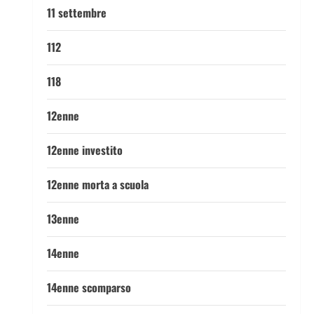
11 settembre
112
118
12enne
12enne investito
12enne morta a scuola
13enne
14enne
14enne scomparso