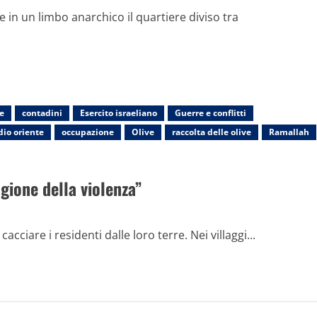
e in un limbo anarchico il quartiere diviso tra
e
contadini
Esercito israeliano
Guerre e conflitti
io oriente
occupazione
Olive
raccolta delle olive
Ramallah
agione della violenza”
cciare i residenti dalle loro terre. Nei villaggi...