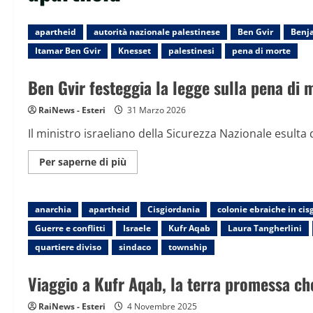
apartheid
autorità nazionale palestinese
Ben Gvir
Benj
Itamar Ben Gvir
Knesset
palestinesi
pena di morte
Ben Gvir festeggia la legge sulla pena di m
RaiNews - Esteri
31 Marzo 2026
Il ministro israeliano della Sicurezza Nazionale esulta 
Maggiori
Per saperne di più
informazioni
su
Ben
Gvir
anarchia
apartheid
festeggia
Cisgiordania
colonie ebraiche in cis
la
Guerre e conflitti
Israele
Kufr Aqab
Laura Tangherlini
legge
sulla
quartiere diviso
sindaco
township
pena
di
morte
Viaggio a Kufr Aqab, la terra promessa c
per
i
“terroristi”
RaiNews - Esteri
4 Novembre 2025
palestinesi