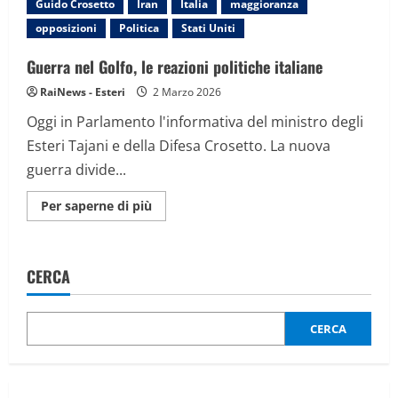
Guido Crosetto
Iran
Italia
maggioranza
divisa
e
opposizioni
Politica
Stati Uniti
opposizioni
all’attacco
Guerra nel Golfo, le reazioni politiche italiane
RaiNews - Esteri
2 Marzo 2026
Oggi in Parlamento l'informativa del ministro degli
Esteri Tajani e della Difesa Crosetto. La nuova
guerra divide...
Maggiori
Per saperne di più
informazioni
su
Guerra
nel
Golfo,
CERCA
le
reazioni
politiche
italiane
CERCA