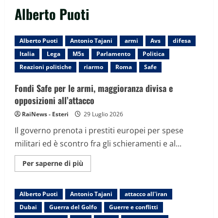
Alberto Puoti
Alberto Puoti
Antonio Tajani
armi
Avs
difesa
Italia
Lega
M5s
Parlamento
Politica
Reazioni politiche
riarmo
Roma
Safe
Fondi Safe per le armi, maggioranza divisa e
opposizioni all’attacco
RaiNews - Esteri
29 Luglio 2026
Il governo prenota i prestiti europei per spese
militari ed è scontro fra gli schieramenti e al...
Maggiori
Per saperne di più
informazioni
su
Fondi
Safe
Alberto Puoti
Antonio Tajani
attacco all'iran
per
le
Dubai
Guerra del Golfo
Guerre e conflitti
armi,
maggioranza