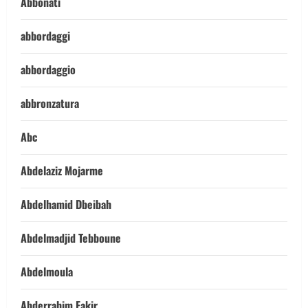
Abbonati
abbordaggi
abbordaggio
abbronzatura
Abc
Abdelaziz Mojarme
Abdelhamid Dbeibah
Abdelmadjid Tebboune
Abdelmoula
Abderrahim Fakir