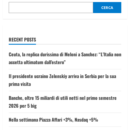
anno
condiviso
CERCA
con
istituzioni
che
sono
al
nostro
fianco”
RECENT POSTS
Ceuta, la replica durissima di Meloni a Sanchez: “L’Italia non
accetta ultimatum dall’estero”
Il presidente ucraino Zelenskiy arriva in Serbia per la sua
prima visita
Banche, oltre 15 miliardi di utili netti nel primo semestre
2026 per 5 big
Nella settimana Piazza Affari +3%, Nasdaq +5%