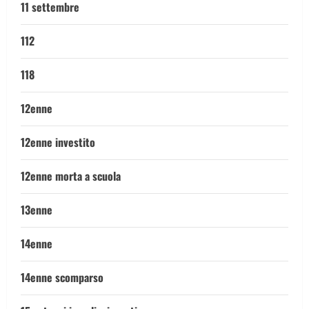
11 settembre
112
118
12enne
12enne investito
12enne morta a scuola
13enne
14enne
14enne scomparso