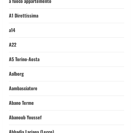
a fuoco appartemento
A1 Direttissima
a14
A22
A5 Torino-Aosta
Aalborg
Aambasciatore
Abano Terme
Abanoub Youssef
Abbadia Lariana (Lecco)