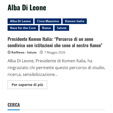
Alba Di Leone
Alba Di Leone
Circo Massimo
Komen Italia
Race for the Cure
Roma
Salute
Presidente Komen Italia: “Percorso di un anno
condiviso con istituzioni che sono al nostro fianco”
RaiNews - Salute
7 Maggio 2026
Alba Di Leone, Presidente di Komen Italia, ha
ringraziato chi permette questo percorso di studio,
ricerca, sensibilizzazione...
Maggiori
Per saperne di più
informazioni
su
Presidente
Komen
Italia:
CERCA
“Percorso
di
un