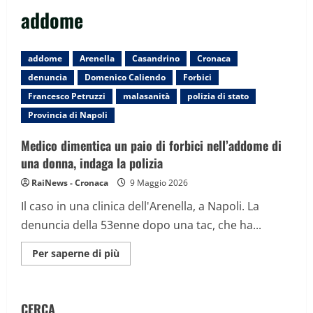
addome
addome
Arenella
Casandrino
Cronaca
denuncia
Domenico Caliendo
Forbici
Francesco Petruzzi
malasanità
polizia di stato
Provincia di Napoli
Medico dimentica un paio di forbici nell’addome di
una donna, indaga la polizia
RaiNews - Cronaca
9 Maggio 2026
Il caso in una clinica dell'Arenella, a Napoli. La
denuncia della 53enne dopo una tac, che ha...
Maggiori
Per saperne di più
informazioni
su
Medico
dimentica
un
CERCA
paio