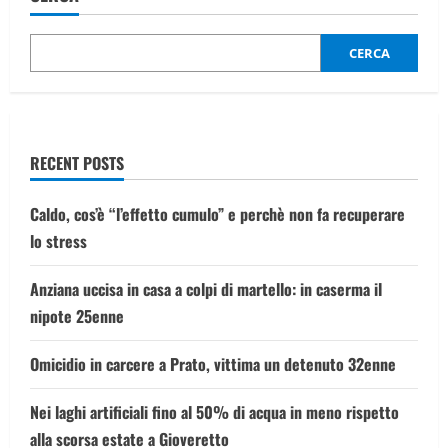
di
forbici
nell’addome
di
CERCA
una
donna,
indaga
la
polizia
RECENT POSTS
Caldo, cos’è “l’effetto cumulo” e perchè non fa recuperare
lo stress
Anziana uccisa in casa a colpi di martello: in caserma il
nipote 25enne
Omicidio in carcere a Prato, vittima un detenuto 32enne
Nei laghi artificiali fino al 50% di acqua in meno rispetto
alla scorsa estate a Gioveretto