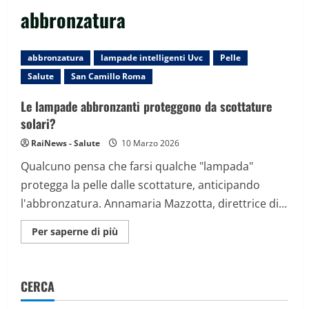
abbronzatura
abbronzatura
lampade intelligenti Uvc
Pelle
Salute
San Camillo Roma
Le lampade abbronzanti proteggono da scottature
solari?
RaiNews - Salute
10 Marzo 2026
Qualcuno pensa che farsi qualche "lampada"
protegga la pelle dalle scottature, anticipando
l'abbronzatura. Annamaria Mazzotta, direttrice di...
Maggiori
Per saperne di più
informazioni
su
Le
lampade
abbronzanti
CERCA
proteggono
da
scottature