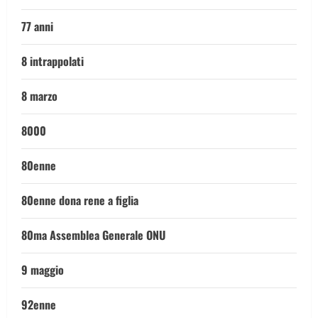
77 anni
8 intrappolati
8 marzo
8000
80enne
80enne dona rene a figlia
80ma Assemblea Generale ONU
9 maggio
92enne