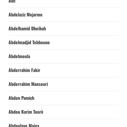
Abc
Abdelaziz Mojarme
Abdelhamid Dbeibah
Abdelmadjid Tebboune
Abdelmoula
Abderrahim Fakir
Abderrahim Mansouri
Abdon Pamich
Abdou Karim Tourè
Abdoulaye Maiga