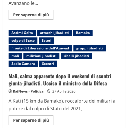
Avanzano le...
Maggiori
Per saperne di più
informazioni
su
Il
Mali
Assimi Goïta
attacchi jihadisti
Bamako
vacilla
sotto
colpo di Stato
Esteri
l’attacco
di
Fronte di Liberazione dell'Azawad
gruppi jihadisti
jihadisti
e
mali
miliziani jihadisti
ribelli jihadisti
tuareg
Sadio Camara
Scontri
Mali, calma apparente dopo il weekend di scontri
giunta-jihadisti. Ucciso il ministro della Difesa
RaiNews - Politica
27 Aprile 2026
A Kati (15 km da Bamako), roccaforte dei militari al
potere dal colpo di Stato del 2021,...
Maggiori
Per saperne di più
informazioni
su