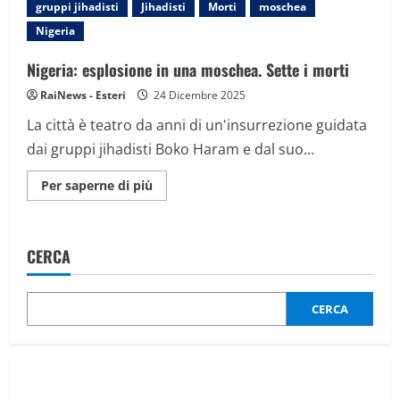
una
gruppi jihadisti
Jihadisti
Morti
moschea
moschea.
Sette
Nigeria
i
morti
Nigeria: esplosione in una moschea. Sette i morti
RaiNews - Esteri
24 Dicembre 2025
La città è teatro da anni di un'insurrezione guidata
dai gruppi jihadisti Boko Haram e dal suo...
Maggiori
Per saperne di più
informazioni
su
Nigeria:
esplosione
in
CERCA
una
moschea.
Sette
i
morti
CERCA