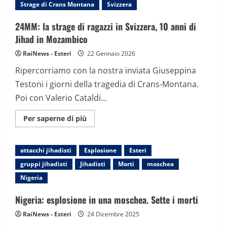
del
Strage di Crans Montana
Svizzera
weekend.
I
militari
24MM: la strage di ragazzi in Svizzera, 10 anni di
ostentano
Jihad in Mozambico
sicurezza
RaiNews - Esteri
22 Gennaio 2026
Ripercorriamo con la nostra inviata Giuseppina
Testoni i giorni della tragedia di Crans-Montana.
Poi con Valerio Cataldi...
Maggiori
Per saperne di più
informazioni
su
24MM:
la
attacchi jihadisti
Esplosione
Esteri
strage
di
gruppi jihadisti
Jihadisti
Morti
moschea
ragazzi
in
Nigeria
Svizzera,
10
anni
Nigeria: esplosione in una moschea. Sette i morti
di
Jihad
RaiNews - Esteri
24 Dicembre 2025
in
Mozambico