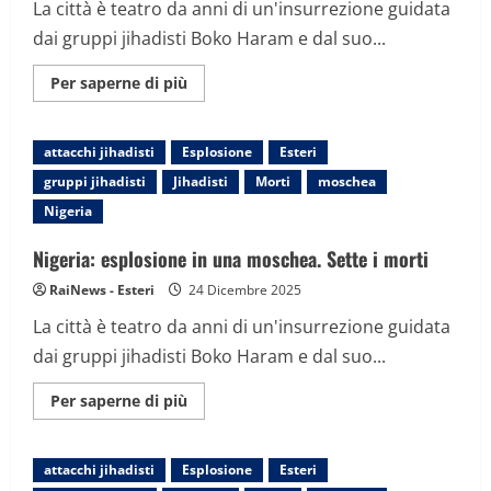
La città è teatro da anni di un'insurrezione guidata
dai gruppi jihadisti Boko Haram e dal suo...
Maggiori
Per saperne di più
informazioni
su
Nigeria:
esplosione
attacchi jihadisti
Esplosione
Esteri
in
una
gruppi jihadisti
Jihadisti
Morti
moschea
moschea.
Sette
Nigeria
i
morti
Nigeria: esplosione in una moschea. Sette i morti
RaiNews - Esteri
24 Dicembre 2025
La città è teatro da anni di un'insurrezione guidata
dai gruppi jihadisti Boko Haram e dal suo...
Maggiori
Per saperne di più
informazioni
su
Nigeria:
esplosione
attacchi jihadisti
Esplosione
Esteri
in