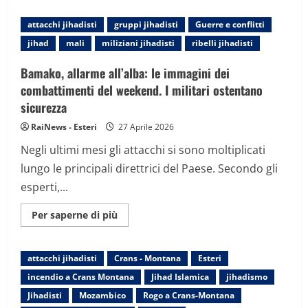
Mali,
calma
attacchi jihadisti
gruppi jihadisti
Guerre e conflitti
apparente
dopo
jihad
mali
miliziani jihadisti
ribelli jihadisti
il
weekend
di
Bamako, allarme all’alba: le immagini dei
scontri
giunta-
combattimenti del weekend. I militari ostentano
jihadisti.
sicurezza
Ucciso
il
ministro
RaiNews - Esteri
27 Aprile 2026
della
Difesa
Negli ultimi mesi gli attacchi si sono moltiplicati
lungo le principali direttrici del Paese. Secondo gli
esperti,...
Maggiori
Per saperne di più
informazioni
su
Bamako,
allarme
attacchi jihadisti
Crans - Montana
Esteri
all’alba:
le
incendio a Crans Montana
Jihad Islamica
jihadismo
immagini
dei
Jihadisti
Mozambico
Rogo a Crans-Montana
combattimenti