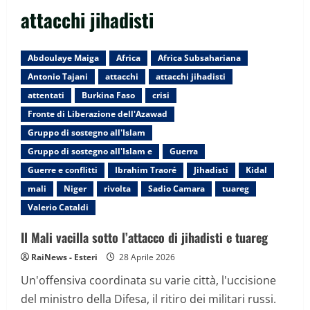
attacchi jihadisti
Abdoulaye Maiga
Africa
Africa Subsahariana
Antonio Tajani
attacchi
attacchi jihadisti
attentati
Burkina Faso
crisi
Fronte di Liberazione dell'Azawad
Gruppo di sostegno all'Islam
Gruppo di sostegno all'Islam e
Guerra
Guerre e conflitti
Ibrahim Traoré
Jihadisti
Kidal
mali
Niger
rivolta
Sadio Camara
tuareg
Valerio Cataldi
Il Mali vacilla sotto l’attacco di jihadisti e tuareg
RaiNews - Esteri
28 Aprile 2026
Un'offensiva coordinata su varie città, l'uccisione
del ministro della Difesa, il ritiro dei militari russi.