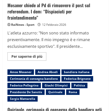
insieme
Mosaner chiede al Pd di rimuovere il post sul
fino
al
referendum. I dem: “Dispiaciuti per
2030
fraintendimento”
RaiNews - Sport
12 Febbraio 2026
L'atleta azzurro: "Non sono stato informato
preventivamente. Il mio impegno è e rimane
esclusivamente sportivo". Il presidente...
Maggiori
Per saperne di più
informazioni
su
Mosaner
chiede
Amos Mosaner
Andrea Abodi
bandiera italiana
al
Pd
Cerimonia di consegna bandiera
Federica Brignone
di
rimuovere
Federico Pellegrino
Giochi Olimpici
Politica
il
post
Presidente De Sanctis
Quirinale
Roma
sul
referendum.
Sergio Mattarella
I
dem:
“Dispiaciuti
Quirinale, cerimonia di consegna della bandiera agli