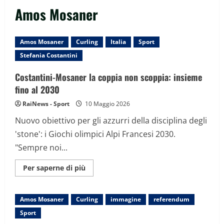
Amos Mosaner
Amos Mosaner
Curling
Italia
Sport
Stefania Costantini
Costantini-Mosaner la coppia non scoppia: insieme
fino al 2030
RaiNews - Sport
10 Maggio 2026
Nuovo obiettivo per gli azzurri della disciplina degli
'stone': i Giochi olimpici Alpi Francesi 2030.
"Sempre noi...
Maggiori
Per saperne di più
informazioni
su
Costantini-
Mosaner
Amos Mosaner
Curling
immagine
referendum
la
coppia
Sport
non
scoppia: