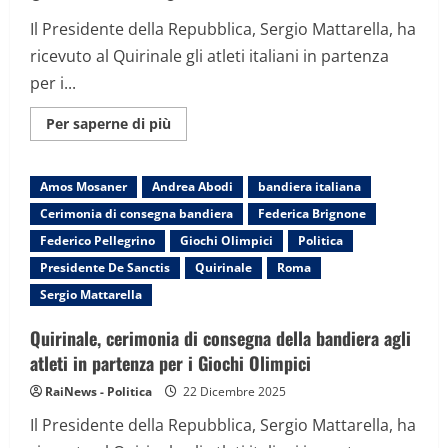
Il Presidente della Repubblica, Sergio Mattarella, ha
ricevuto al Quirinale gli atleti italiani in partenza
per i...
Maggiori
Per saperne di più
informazioni
su
Quirinale,
cerimonia
Amos Mosaner
Andrea Abodi
bandiera italiana
di
consegna
Cerimonia di consegna bandiera
Federica Brignone
della
bandiera
Federico Pellegrino
Giochi Olimpici
Politica
agli
atleti
Presidente De Sanctis
Quirinale
Roma
in
partenza
Sergio Mattarella
per
i
Giochi
Quirinale, cerimonia di consegna della bandiera agli
Olimpici
atleti in partenza per i Giochi Olimpici
RaiNews - Politica
22 Dicembre 2025
Il Presidente della Repubblica, Sergio Mattarella, ha