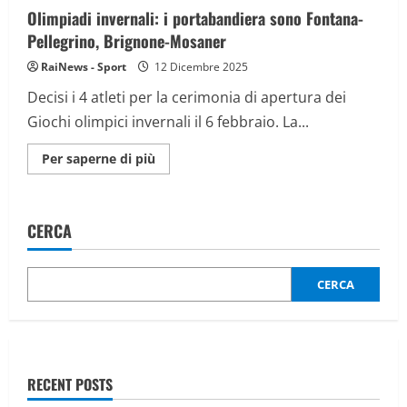
mondo”
Olimpiadi invernali: i portabandiera sono Fontana-
Pellegrino, Brignone-Mosaner
RaiNews - Sport
12 Dicembre 2025
Decisi i 4 atleti per la cerimonia di apertura dei
Giochi olimpici invernali il 6 febbraio. La...
Maggiori
Per saperne di più
informazioni
su
Olimpiadi
invernali:
i
CERCA
portabandiera
sono
Fontana-
Pellegrino,
Brignone-
CERCA
Mosaner
RECENT POSTS