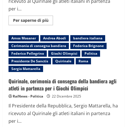
ricevuto al Quirinale gli atleti italiani in partenza
per i...
Maggiori
Per saperne di più
informazioni
su
Quirinale,
cerimonia
Amos Mosaner
Andrea Abodi
bandiera italiana
di
consegna
Cerimonia di consegna bandiera
Federica Brignone
della
bandiera
Federico Pellegrino
Giochi Olimpici
Politica
agli
atleti
Presidente De Sanctis
Quirinale
Roma
in
partenza
Sergio Mattarella
per
i
Giochi
Quirinale, cerimonia di consegna della bandiera agli
Olimpici
atleti in partenza per i Giochi Olimpici
RaiNews - Politica
22 Dicembre 2025
Il Presidente della Repubblica, Sergio Mattarella, ha
ricevuto al Quirinale gli atleti italiani in partenza
per i...