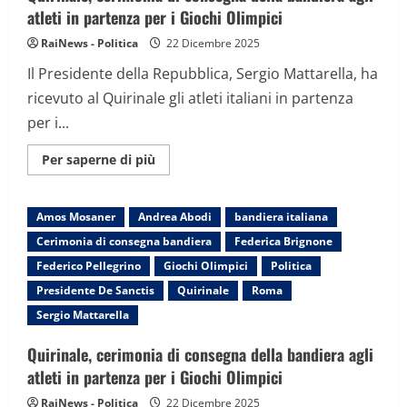
per
atleti in partenza per i Giochi Olimpici
fraintendimento”
RaiNews - Politica
22 Dicembre 2025
Il Presidente della Repubblica, Sergio Mattarella, ha
ricevuto al Quirinale gli atleti italiani in partenza
per i...
Maggiori
Per saperne di più
informazioni
su
Quirinale,
cerimonia
Amos Mosaner
Andrea Abodi
bandiera italiana
di
consegna
Cerimonia di consegna bandiera
Federica Brignone
della
bandiera
Federico Pellegrino
Giochi Olimpici
Politica
agli
atleti
Presidente De Sanctis
Quirinale
Roma
in
partenza
Sergio Mattarella
per
i
Giochi
Quirinale, cerimonia di consegna della bandiera agli
Olimpici
atleti in partenza per i Giochi Olimpici
RaiNews - Politica
22 Dicembre 2025