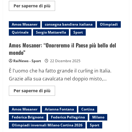
Maggiori
Per saperne di più
informazioni
su
Quirinale,
cerimonia
Amos Mosaner
consegna bandiera italiana
Olimpiadi
di
consegna
Quirinale
Sergio Mattarella
Sport
della
bandiera
agli
Amos Mosaner: “Onoreremo il Paese più bello del
atleti
in
mondo”
partenza
per
RaiNews - Sport
22 Dicembre 2025
i
Giochi
È l'uomo che ha fatto grande il curling in Italia.
Olimpici
Grazie alla sua cavalcata nel doppio misto,...
Maggiori
Per saperne di più
informazioni
su
Amos
Mosaner:
Amos Mosaner
Arianna Fontana
Cortina
“Onoreremo
il
Federica Brignone
Federico Pellegrino
Milano
Paese
più
Olimpiadi invernali Milano Cortina 2026
Sport
bello
del