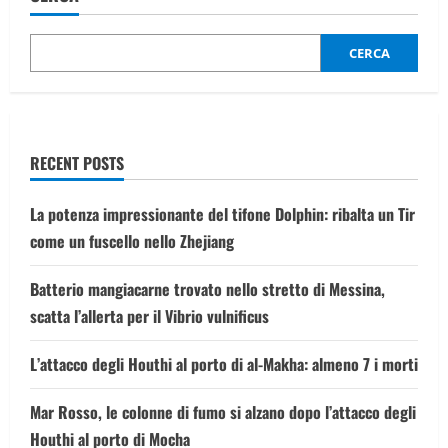
con
la
corona
da
CERCA
re
sparge
liquami
sui
manifestanti
“No
Kings”
RECENT POSTS
La potenza impressionante del tifone Dolphin: ribalta un Tir
come un fuscello nello Zhejiang
Batterio mangiacarne trovato nello stretto di Messina,
scatta l’allerta per il Vibrio vulnificus
L’attacco degli Houthi al porto di al-Makha: almeno 7 i morti
Mar Rosso, le colonne di fumo si alzano dopo l’attacco degli
Houthi al porto di Mocha