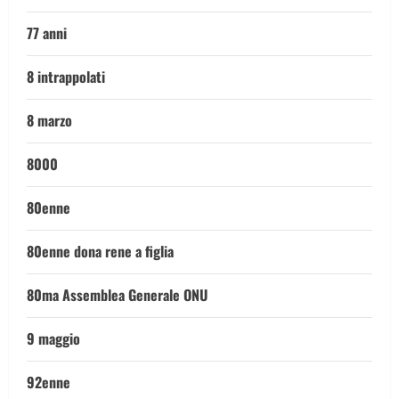
77 anni
8 intrappolati
8 marzo
8000
80enne
80enne dona rene a figlia
80ma Assemblea Generale ONU
9 maggio
92enne