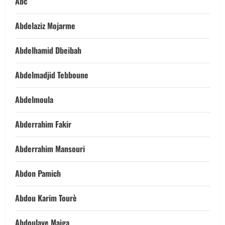
Abc
Abdelaziz Mojarme
Abdelhamid Dbeibah
Abdelmadjid Tebboune
Abdelmoula
Abderrahim Fakir
Abderrahim Mansouri
Abdon Pamich
Abdou Karim Tourè
Abdoulaye Maiga