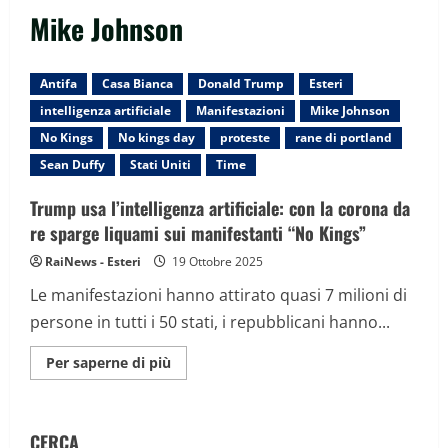
Mike Johnson
Antifa
Casa Bianca
Donald Trump
Esteri
intelligenza artificiale
Manifestazioni
Mike Johnson
No Kings
No kings day
proteste
rane di portland
Sean Duffy
Stati Uniti
Time
Trump usa l’intelligenza artificiale: con la corona da
re sparge liquami sui manifestanti “No Kings”
RaiNews - Esteri
19 Ottobre 2025
Le manifestazioni hanno attirato quasi 7 milioni di
persone in tutti i 50 stati, i repubblicani hanno...
Maggiori
Per saperne di più
informazioni
su
Trump
usa
l’intelligenza
CERCA
artificiale: