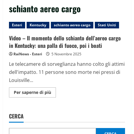
schianto aereo cargo
Esteri
Kentucky
schianto aereo cargo
Stati Uniti
Video – Il momento dello schianto dell’aereo cargo
in Kentucky: una palla di fuoco, poi i boati
RaiNews - Esteri
5 Novembre 2025
Le telecamere di sorveglianza hanno colto gli attimi
dell'impatto. 11 persone sono morte nei pressi di
Louisville...
Maggiori
Per saperne di più
informazioni
su
Video
–
Il
CERCA
momento
dello
schianto
dell’aereo
cargo
CERCA