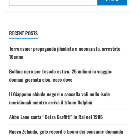
in
Kentucky:
una
palla
di
fuoco,
poi
RECENT POSTS
i
boati
Terrorismo: propaganda jihadista e neonazista, arrestato
16enne
Bollino nero per l’esodo estivo, 25 milioni in viaggio:
domani giornata clou, ecco dove
Il Giappone chiude negozi e cancella voli nelle isole
meridionali mentre arriva il tifone Dolphin
Abbe Lane canta “Cetra Graffiti” in Rai nel 1986
Nuova Zelanda, gelo record e boom dei consumi: domanda